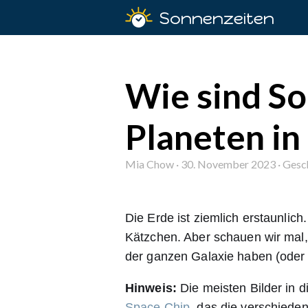
Sonnenzeiten
Wie sind S
Planeten i
Mia Chow · 30. November 2023 · Gesch
Die Erde ist ziemlich erstaunli
Kätzchen. Aber schauen wir mal,
der ganzen Galaxie haben (oder
Hinweis:
Die meisten Bilder in 
Space Chip
, das die verschiede