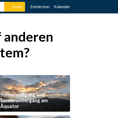
Entdecken
Kalender
f anderen
stem?
Sonnenaufgang und
Sonnenuntergang am
Äquator