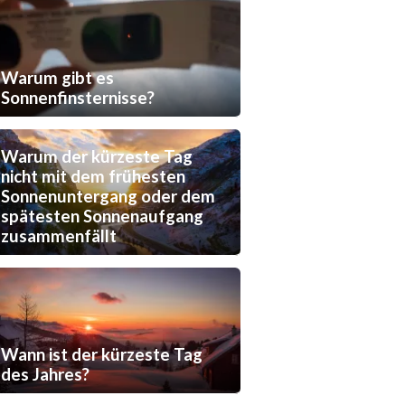
Warum gibt es
Sonnenfinsternisse?
Warum der kürzeste Tag
nicht mit dem frühesten
Sonnenuntergang oder dem
spätesten Sonnenaufgang
zusammenfällt
Wann ist der kürzeste Tag
des Jahres?