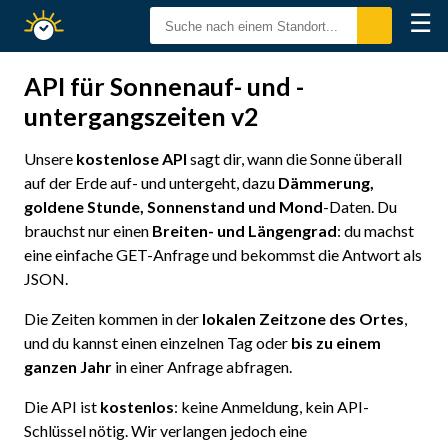
☰
Sonnenzeiten
API für Sonnenauf- und -
untergangszeiten v2
Unsere
kostenlose API
sagt dir, wann die Sonne überall
auf der Erde auf- und untergeht, dazu
Dämmerung,
goldene Stunde, Sonnenstand und Mond
-Daten. Du
brauchst nur einen
Breiten- und Längengrad
: du machst
eine einfache GET-Anfrage und bekommst die Antwort als
JSON.
Die Zeiten kommen in der
lokalen Zeitzone des Ortes
,
und du kannst einen einzelnen Tag oder
bis zu einem
ganzen Jahr
in einer Anfrage abfragen.
Die API ist
kostenlos
: keine Anmeldung, kein API-
Schlüssel nötig. Wir verlangen jedoch eine