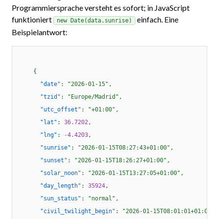
Programmiersprache versteht es sofort; in JavaScript
funktioniert
einfach. Eine
new Date(data.sunrise)
Beispielantwort:
    {

"date"
: 
"2026-01-15"
,

"tzid"
: 
"Europe/Madrid"
,

"utc_offset"
: 
"+01:00"
,

"lat"
: 
36.7202
,

"lng"
: 
-4.4203
,

"sunrise"
: 
"2026-01-15T08:27:43+01:00"
,

"sunset"
: 
"2026-01-15T18:26:27+01:00"
,

"solar_noon"
: 
"2026-01-15T13:27:05+01:00"
,

"day_length"
: 
35924
,

"sun_status"
: 
"normal"
,

"civil_twilight_begin"
: 
"2026-01-15T08:01:01+01:00"
,
