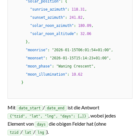
"solar_position"
: {

"sunrise_azimuth"
: 
118.31
,

"sunset_azimuth"
: 
241.82
,

"solar_noon_azimuth"
: 
180.09
,

"solar_noon_altitude"
: 
32.06
      },

"moonrise"
: 
"2026-01-15T06:01:54+01:00"
,

"moonset"
: 
"2026-01-15T15:14:23+01:00"
,

"moon_phase"
: 
"Waning Crescent"
,

"moon_illumination"
: 
10.62
    }

Mit
/
ist die Antwort
date_start
date_end
, wobei jedes
{"tzid", "lat", "lng", "days": […]}
Element von
die obigen Felder hat (ohne
days
/
/
).
tzid
lat
lng