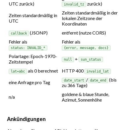
UTC zurück)
zurück)
invalid_tz
Zeiten standardmäßig in der
Zeiten standardmäßig in
lokalen Zeitzone der
UTC
Koordinaten
(JSONP)
entfernt (nutze CORS)
callback
Fehler als
Fehler als
status: INVALID_*
{error, message, docs}
Polartage: Epoch-1970-
+
null
sun_status
Zeitstempel
als 0 berechnet
HTTP 400
lat=abc
invalid_lat
/
(bis
date_start
date_end
eine Anfrage pro Tag
zu 366 Tage)
goldene & blaue Stunde,
n/a
Azimut, Sonnenhöhe
Ankündigungen