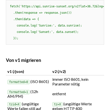
fetch('https://api.sunrise-sunset.org/v2?lat=36.72&lng=-4.4
  .then(response => response.json())

  .then(data => {

    console.log('Sunrise:', data.sunrise);

    console.log('Sunset:', data.sunset);

Von v1 migrieren
v1 (/json)
v2 (/v2)
immer ISO 8601, kein
(ISO 8601)
formatted=0
Parameter nötig
(12h
formatted=1
entfernt
AM/PM)
(ungültige
(ungültige Werte
tzid=X
tz=X
Werte fallen still auf
geben HTTP 400