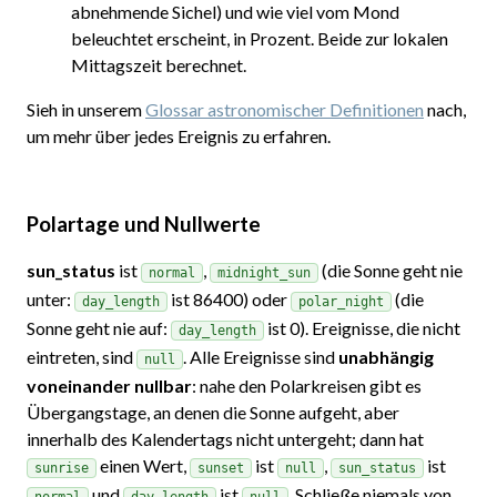
abnehmende Sichel) und wie viel vom Mond
beleuchtet erscheint, in Prozent. Beide zur lokalen
Mittagszeit berechnet.
Sieh in unserem
Glossar astronomischer Definitionen
nach,
um mehr über jedes Ereignis zu erfahren.
Polartage und Nullwerte
sun_status
ist
,
(die Sonne geht nie
normal
midnight_sun
unter:
ist 86400) oder
(die
day_length
polar_night
Sonne geht nie auf:
ist 0). Ereignisse, die nicht
day_length
eintreten, sind
. Alle Ereignisse sind
unabhängig
null
voneinander nullbar
: nahe den Polarkreisen gibt es
Übergangstage, an denen die Sonne aufgeht, aber
innerhalb des Kalendertags nicht untergeht; dann hat
einen Wert,
ist
,
ist
sunrise
sunset
null
sun_status
und
ist
. Schließe niemals von
normal
day_length
null