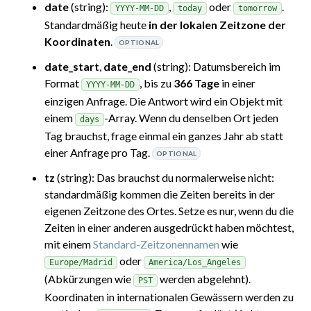
date
(string):
,
oder
.
YYYY-MM-DD
today
tomorrow
Standardmäßig heute
in der lokalen Zeitzone der
Koordinaten
.
OPTIONAL
date_start
,
date_end
(string): Datumsbereich im
Format
, bis zu
366 Tage
in einer
YYYY-MM-DD
einzigen Anfrage. Die Antwort wird ein Objekt mit
einem
-Array. Wenn du denselben Ort jeden
days
Tag brauchst, frage einmal ein ganzes Jahr ab statt
einer Anfrage pro Tag.
OPTIONAL
tz
(string): Das brauchst du normalerweise nicht:
standardmäßig kommen die Zeiten bereits in der
eigenen Zeitzone des Ortes. Setze es nur, wenn du die
Zeiten in einer anderen ausgedrückt haben möchtest,
mit einem
Standard-Zeitzonennamen
wie
oder
Europe/Madrid
America/Los_Angeles
(Abkürzungen wie
werden abgelehnt).
PST
Koordinaten in internationalen Gewässern werden zu