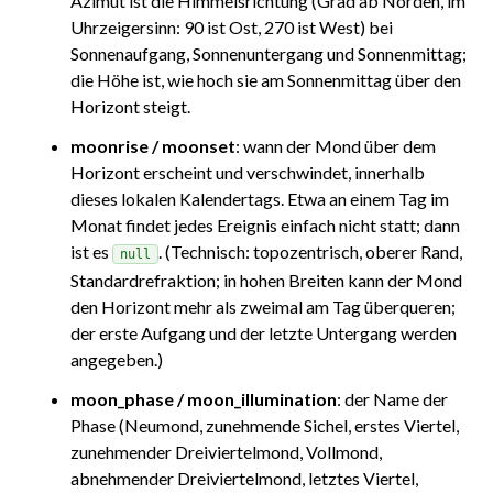
Azimut ist die Himmelsrichtung (Grad ab Norden, im
Uhrzeigersinn: 90 ist Ost, 270 ist West) bei
Sonnenaufgang, Sonnenuntergang und Sonnenmittag;
die Höhe ist, wie hoch sie am Sonnenmittag über den
Horizont steigt.
moonrise / moonset
: wann der Mond über dem
Horizont erscheint und verschwindet, innerhalb
dieses lokalen Kalendertags. Etwa an einem Tag im
Monat findet jedes Ereignis einfach nicht statt; dann
ist es
. (Technisch: topozentrisch, oberer Rand,
null
Standardrefraktion; in hohen Breiten kann der Mond
den Horizont mehr als zweimal am Tag überqueren;
der erste Aufgang und der letzte Untergang werden
angegeben.)
moon_phase / moon_illumination
: der Name der
Phase (Neumond, zunehmende Sichel, erstes Viertel,
zunehmender Dreiviertelmond, Vollmond,
abnehmender Dreiviertelmond, letztes Viertel,