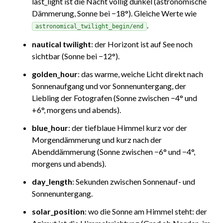
last_light ist die Nacht völlig dunkel (astronomische
Dämmerung, Sonne bei −18°). Gleiche Werte wie
.
astronomical_twilight_begin/end
nautical twilight
: der Horizont ist auf See noch
sichtbar (Sonne bei −12°).
golden_hour
: das warme, weiche Licht direkt nach
Sonnenaufgang und vor Sonnenuntergang, der
Liebling der Fotografen (Sonne zwischen −4° und
+6°, morgens und abends).
blue_hour
: der tiefblaue Himmel kurz vor der
Morgendämmerung und kurz nach der
Abenddämmerung (Sonne zwischen −6° und −4°,
morgens und abends).
day_length
: Sekunden zwischen Sonnenauf- und
Sonnenuntergang.
solar_position
: wo die Sonne am Himmel steht: der