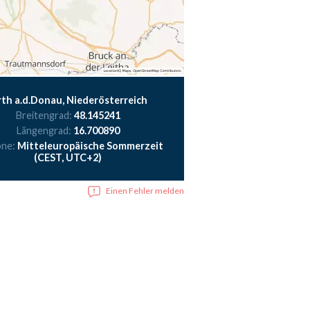
th a.d.Donau, Niederösterreich
Breitengrad:
48.145241
Längengrad:
16.700890
one:
Mitteleuropäische Sommerzeit
(CEST, UTC+2)
Einen Fehler melden