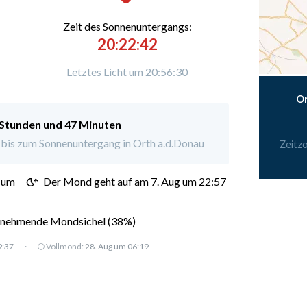
Zeit des Sonnenuntergangs:
20:22:42
Letztes Licht um 20:56:30
Or
 Stunden und 47 Minuten
bis zum Sonnenuntergang in Orth a.d.Donau
Zeitz
 um
Der Mond geht auf am 7. Aug um 22:57
nehmende Mondsichel (38%)
9:37
·
🌕 Vollmond:
28. Aug um 06:19