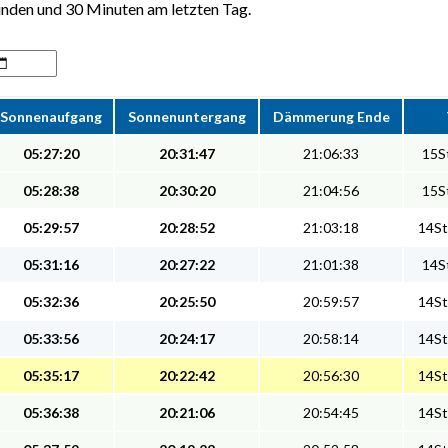
unden und 30 Minuten am letzten Tag.
Sonnenaufgang
Sonnenuntergang
Dämmerung Ende
05:27:20
20:31:47
21:06:33
15St
05:28:38
20:30:20
21:04:56
15St
05:29:57
20:28:52
21:03:18
14St
05:31:16
20:27:22
21:01:38
14St
05:32:36
20:25:50
20:59:57
14St
05:33:56
20:24:17
20:58:14
14St
05:35:17
20:22:42
20:56:30
14St
05:36:38
20:21:06
20:54:45
14St