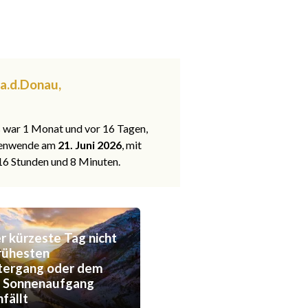
 a.d.Donau,
s war 1 Monat und vor 16 Tagen,
nenwende am
21. Juni 2026
, mit
 16 Stunden und 8 Minuten.
 kürzeste Tag nicht
rühesten
tergang oder dem
n Sonnenaufgang
fällt