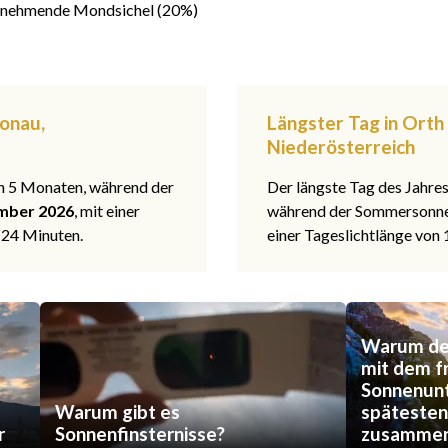
nehmende Mondsichel (20%)
Donau,
Längster Tag in Orth
Niederösterreich
 in 5 Monaten, während der
Der längste Tag des Jahre
mber 2026
, mit einer
während der Sommerson
 24 Minuten.
einer Tageslichtlänge von
Warum der
mit dem f
Sonnenun
Warum gibt es
späteste
r
Sonnenfinsternisse?
zusammen