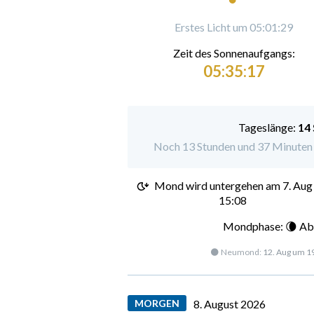
Erstes Licht um 05:01:29
Zeit des Sonnenaufgangs:
05:35:17
Tageslänge:
14
Noch 13 Stunden und 37 Minuten 
Mond wird untergehen am
7. Aug
15:08
Mondphase: 🌘 Ab
🌑 Neumond:
12. Aug um 1
MORGEN
8. August 2026