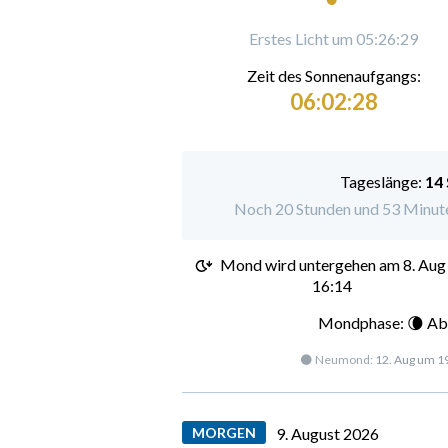
Erstes Licht um 05:26:29
Zeit des Sonnenaufgangs:
06:02:28
Tageslänge:
14
Noch 20 Stunden und 53 Minute
Mond wird untergehen am
8. Aug
16:14
Mondphase: 🌘 Ab
🌑 Neumond:
12. Aug um 1
MORGEN
9. August 2026