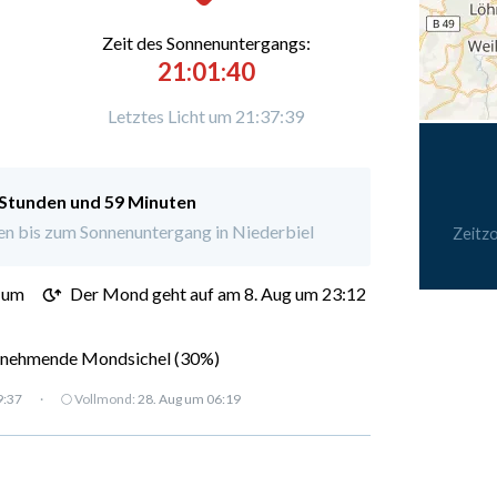
Zeit des Sonnenuntergangs:
21:01:40
Letztes Licht um 21:37:39
 Stunden und 59 Minuten
n bis zum Sonnenuntergang in Niederbiel
Zeitz
 um
Der Mond geht auf am 8. Aug um 23:12
nehmende Mondsichel (30%)
9:37
·
🌕 Vollmond:
28. Aug um 06:19