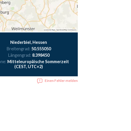
Niederbiel, Hessen
Breitengrad:
50.555050
Längengrad:
8.398450
one:
Mitteleuropäische Sommerzeit
(CEST, UTC+2)
Einen Fehler melden