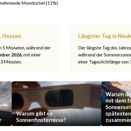
nehmende Mondsichel (11%)
l, Hessen
Längster Tag in Nied
 in 5 Monaten, während der
Der längste Tag des Jahre
mber 2026
, mit einer
während der Sommerson
 3 Minuten.
einer Tageslichtlänge von
Warum der
mit dem f
Sonnenun
Warum gibt es
späteste
r
Sonnenfinsternisse?
zusammen