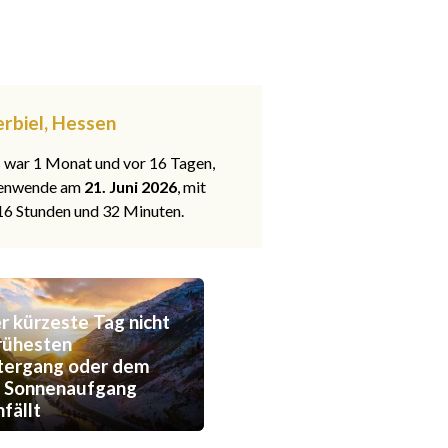
erbiel, Hessen
s war 1 Monat und vor 16 Tagen,
nenwende am
21. Juni 2026
, mit
 16 Stunden und 32 Minuten.
 kürzeste Tag nicht
rühesten
tergang oder dem
n Sonnenaufgang
fällt