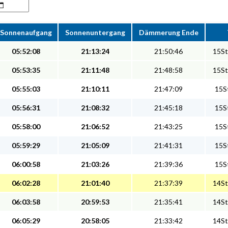
Sonnenaufgang
Sonnenuntergang
Dämmerung Ende
05:52:08
21:13:24
21:50:46
15St
05:53:35
21:11:48
21:48:58
15St
05:55:03
21:10:11
21:47:09
15St
05:56:31
21:08:32
21:45:18
15St
05:58:00
21:06:52
21:43:25
15St
05:59:29
21:05:09
21:41:31
15St
06:00:58
21:03:26
21:39:36
15St
06:02:28
21:01:40
21:37:39
14St
06:03:58
20:59:53
21:35:41
14St
06:05:29
20:58:05
21:33:42
14St