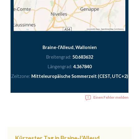
Braine-l’Alleud, Wallonien
Breitengrad:
50.683632
Längengrad:
4.367840
Zeitzone:
Mitteleuropäische Sommerzeit (CEST, UTC+2)
Einen Fehler melden
Kürzester Tag in Braine-l’Alleud,