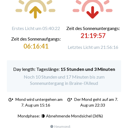
Erstes Licht um 05:40:22
Zeit des Sonnenuntergangs:
21:19:57
Zeit des Sonnenaufgangs:
06:16:41
Letztes Licht um 21:56:16
Tageslänge:
15 Stunden und 3 Minuten
Noch 10 Stunden und 17 Minuten bis zum
Sonnenuntergang in Braine-l’Alleud
Mond wird untergehen am
Der Mond geht auf am 7.
7. Aug um 15:16
Aug um 22:33
Mondphase: 🌘 Abnehmende Mondsichel (36%)
🌑 Neumond: