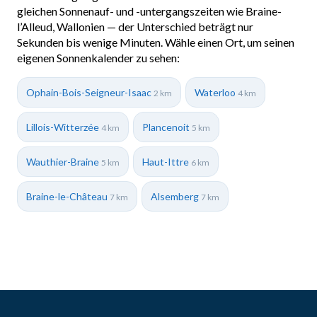
gleichen Sonnenauf- und -untergangszeiten wie Braine-
l’Alleud, Wallonien — der Unterschied beträgt nur
Sekunden bis wenige Minuten. Wähle einen Ort, um seinen
eigenen Sonnenkalender zu sehen:
Ophain-Bois-Seigneur-Isaac
Waterloo
2 km
4 km
Lillois-Witterzée
Plancenoit
4 km
5 km
Wauthier-Braine
Haut-Ittre
5 km
6 km
Braine-le-Château
Alsemberg
7 km
7 km