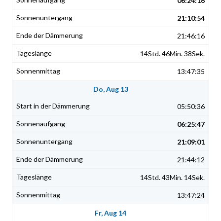
06:24:16
21:10:54
21:46:16
14Std. 46Min. 38Sek.
13:47:35
Do, Aug 13
05:50:36
06:25:47
21:09:01
21:44:12
14Std. 43Min. 14Sek.
13:47:24
Fr, Aug 14