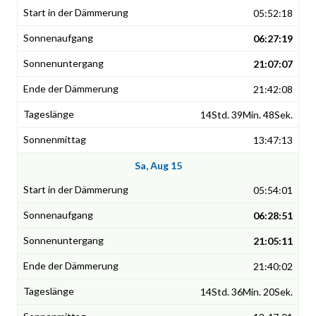
05:52:18
06:27:19
21:07:07
21:42:08
14Std. 39Min. 48Sek.
13:47:13
Sa, Aug 15
05:54:01
06:28:51
21:05:11
21:40:02
14Std. 36Min. 20Sek.