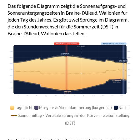
Das folgende Diagramm zeigt die Sonnenaufgangs- und
Sonnenuntergangszeiten in Braine-l’Alleud, Wallonien für
jeden Tag des Jahres. Es gibt zwei Sprünge im Diagramm,
die den Stundenwechsel für die Sommerzeit (DST) in
Braine-l’Alleud, Wallonien darstellen.
Längster
· 21. Jun · 16h 33m
Kürzester
· 21. Dez · 8h 02m
Heute · 15h 03m
03:00
03:00
Earliest sunrise
05:27 · 16. Jun
06:00
06:00
Latest sunrise
08:42 · 31. Dez
09:00
09:00
12:00
12:00
Sonnenmittag
15:00
15:00
Earliest sunset
18:00
18:00
16:39 · 12. Dez
21:00
21:00
Latest sunset
22:01 · 25. Jun
Jan
Feb
Mär
Apr
Mai
Jun
Jul
Aug
Sep
Okt
Nov
Dez
Tageslicht
Morgen- & Abenddämmerung (bürgerlich)
Nacht
Sonnenmittag · Vertikale Sprünge in den Kurven = Zeitumstellung
(DST)