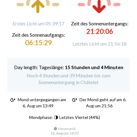
Erstes Licht um 05:39:17
Zeit des Sonnenuntergangs:
21:20:06
Zeit des Sonnenaufgangs:
06:15:29
Letztes Licht um 21:56:18
Tageslänge:
15 Stunden und 4 Minuten
Noch 4 Stunden und 39 Minuten bis zum
Sonnenuntergang in Châtelet
Mond untergegangen am
Der Mond geht auf am 6.
6. Aug um 13:49
Aug um 21:56
Mondphase: 🌗 Letztes Viertel (44%)
🌑 Neumond:
12. Aug um 19:37