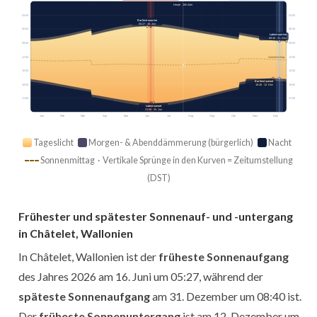
Heute · 15h 04m
03:00
03:00
Earliest sunrise
05:27 · 16. Jun
06:00
06:00
Latest sunrise
08:40 · 31. Dez
09:00
09:00
12:00
12:00
Sonnenmittag
15:00
15:00
Earliest sunset
18:00
18:00
16:40 · 12. Dez
21:00
21:00
Latest sunset
21:59 · 25. Jun
Jan
Feb
Mär
Apr
Mai
Jun
Jul
Aug
Sep
Okt
Nov
Dez
Tageslicht
Morgen- & Abenddämmerung (bürgerlich)
Nacht
Sonnenmittag · Vertikale Sprünge in den Kurven = Zeitumstellung
(DST)
Frühester und spätester Sonnenauf- und -untergang
in Châtelet, Wallonien
In Châtelet, Wallonien ist der
früheste Sonnenaufgang
des Jahres 2026 am 16. Juni um 05:27, während der
späteste Sonnenaufgang
am 31. Dezember um 08:40 ist.
Der
früheste Sonnenuntergang
ist am 12. Dezember um