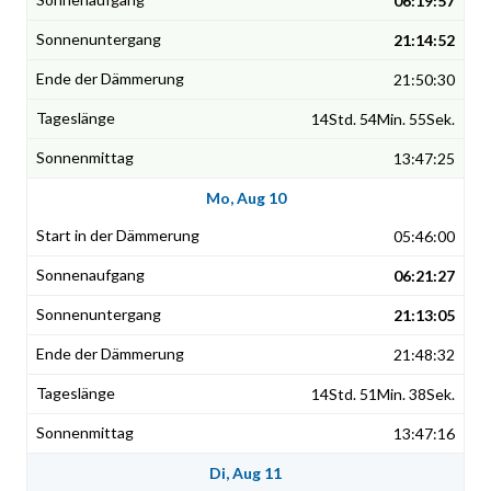
06:19:57
21:14:52
21:50:30
14Std. 54Min. 55Sek.
13:47:25
Mo, Aug 10
05:46:00
06:21:27
21:13:05
21:48:32
14Std. 51Min. 38Sek.
13:47:16
Di, Aug 11