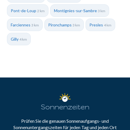
Pont-de-Loup
Montignies-sur-Sambre
2 km
3 km
Farciennes
Pironchamps
Presles
3 km
3 km
4 km
Gilly
4 km
Sonnenzeiten
Prüfen Sie die genauen Sonnenaufgangs- und
Sonnenuntergangszeiten für jeden Tag und jeden Ort