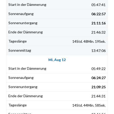
05:47:41
06:22:57
21:11:16
21:46:32
14Std. 48Min. 19Sek.
13:47:06
Mi, Aug 12
05:49:22
06:24:27
21:09:25
21:44:31
14Std. 44Min. 58Sek.