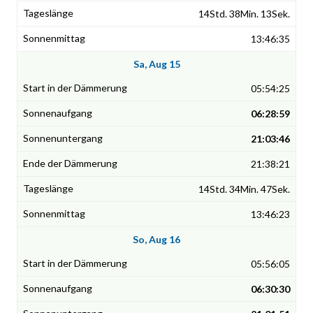
14Std. 38Min. 13Sek.
13:46:35
Sa, Aug 15
05:54:25
06:28:59
21:03:46
21:38:21
14Std. 34Min. 47Sek.
13:46:23
So, Aug 16
05:56:05
06:30:30