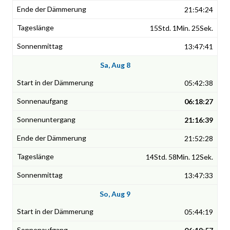
21:54:24
15Std. 1Min. 25Sek.
13:47:41
Sa, Aug 8
05:42:38
06:18:27
21:16:39
21:52:28
14Std. 58Min. 12Sek.
13:47:33
So, Aug 9
05:44:19