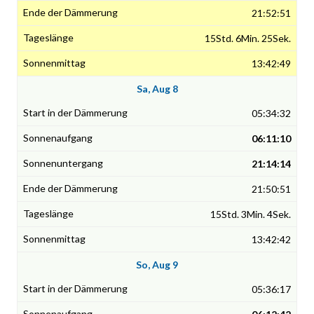
21:52:51
15Std. 6Min. 25Sek.
13:42:49
Sa, Aug 8
05:34:32
06:11:10
21:14:14
21:50:51
15Std. 3Min. 4Sek.
13:42:42
So, Aug 9
05:36:17