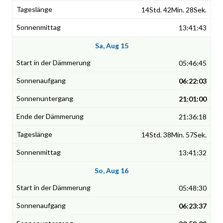
14Std. 42Min. 28Sek.
13:41:43
Sa, Aug 15
05:46:45
06:22:03
21:01:00
21:36:18
14Std. 38Min. 57Sek.
13:41:32
So, Aug 16
05:48:30
06:23:37