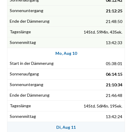
06:12:42
21:12:25
21:48:50
14Std. 59Min. 43Sek.
13:42:33
Mo, Aug 10
05:38:01
06:14:15
21:10:34
21:46:48
14Std. 56Min. 19Sek.
13:42:24
Di, Aug 11