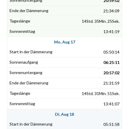
20:59:02
21:34:09
14Std. 35Min. 25Sek.
13:41:19
Mo, Aug 17
05:50:14
06:25:11
20:57:02
21:31:59
14Std. 31Min. 51Sek.
13:41:07
Di, Aug 18
05:51:58