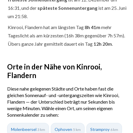
16:31, und der
späteste Sonnenuntergang
ist am 25. Juni
um 21:58.
Kinrooi, Flandern hat am längsten Tag
8h 41m
mehr
Tageslicht als am kürzesten (16h 38m gegenüber 7h 57m).
Übers ganze Jahr gemittelt dauert ein Tag
12h 20m
.
Orte in der Nähe von Kinrooi,
Flandern
Diese nahe gelegenen Städte und Orte haben fast die
gleichen Sonnenauf- und -untergangszeiten wie Kinrooi,
Flandern — der Unterschied beträgt nur Sekunden bis
wenige Minuten. Wähle einen Ort, um seinen eigenen
Sonnenkalender zu sehen:
Molenbeersel
Ophoven
Stramproy
3 km
5 km
6 km