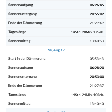
06:26:45
20:55:02
21:29:49
14Std. 28Min. 17Sek.
13:40:53
Mi, Aug 19
05:53:43
06:28:20
20:53:00
21:27:37
14Std. 24Min. 40Sek.
13:40:40