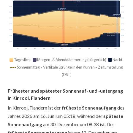
Heute · 15h 06m
03:00
03:00
Earliest sunrise
05:18 · 16. Jun
06:00
06:00
Latest sunrise
08:38 · 30. Dez
09:00
09:00
12:00
12:00
Sonnenmittag
15:00
15:00
Earliest sunset
16:31 · 12. Dez
18:00
18:00
21:00
21:00
Latest sunset
21:58 · 25. Jun
Jan
Feb
Mär
Apr
Mai
Jun
Jul
Aug
Sep
Okt
Nov
Dez
Tageslicht
Morgen- & Abenddämmerung (bürgerlich)
Nacht
Sonnenmittag · Vertikale Sprünge in den Kurven = Zeitumstellung
(DST)
Frühester und spätester Sonnenauf- und -untergang
in Kinrooi, Flandern
In Kinrooi, Flandern ist der
früheste Sonnenaufgang
des
Jahres 2026 am 16. Juni um 05:18, während der
späteste
Sonnenaufgang
am 30. Dezember um 08:38 ist. Der
früheste Sonnenuntergang
ist am 12. Dezember um