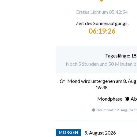
Erstes Licht um 05:42:54
Zeit des Sonnenaufgangs:
06:19:26
Tageslänge:
15
Noch 5 Stunden und 50 Minuten b
Mond wird untergehen am
8. Aug
16:38
Mondphase: 🌘 Ab
🌑 Neumond:
12. Aug um 1
MORGEN
9. August 2026