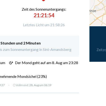
Zeit des Sonnenuntergangs:
21:21:54
Letztes Licht um 21:58:26
 Stunden und 2 Minuten
is zum Sonnenuntergang in Sint-Amandsberg
Zeitz
 um
Der Mond geht auf am 8. Aug um 23:28
nehmende Mondsichel (23%)
9:37
·
🌕 Vollmond:
28. Aug um 06:19