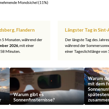
nehmende Mondsichel (11%)
dsberg, Flandern
Längster Tag in Sint
 in 5 Monaten, während der
Der längste Tag des Jahre
mber 2026
, mit einer
während der Sommerson
 58 Minuten.
einer Tageslichtlänge von
Warum der
mit dem f
Sonnenun
Warum gibt es
späteste
r
Sonnenfinsternisse?
zusammen