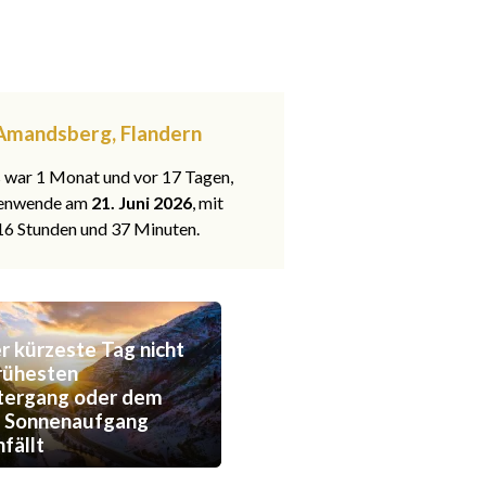
-Amandsberg, Flandern
s war 1 Monat und vor 17 Tagen,
nenwende am
21. Juni 2026
, mit
 16 Stunden und 37 Minuten.
 kürzeste Tag nicht
rühesten
tergang oder dem
n Sonnenaufgang
fällt