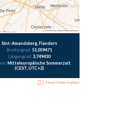
Sint-Amandsberg, Flandern
Breitengrad:
51.059471
Längengrad:
3.749430
one:
Mitteleuropäische Sommerzeit
(CEST, UTC+2)
Einen Fehler melden