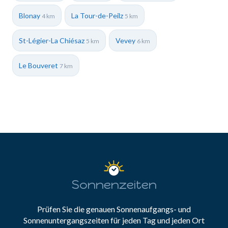
Blonay
La Tour-de-Peilz
4 km
5 km
St-Légier-La Chiésaz
Vevey
5 km
6 km
Le Bouveret
7 km
Sonnenzeiten
Prüfen Sie die genauen Sonnenaufgangs- und
Sonnenuntergangszeiten für jeden Tag und jeden Ort