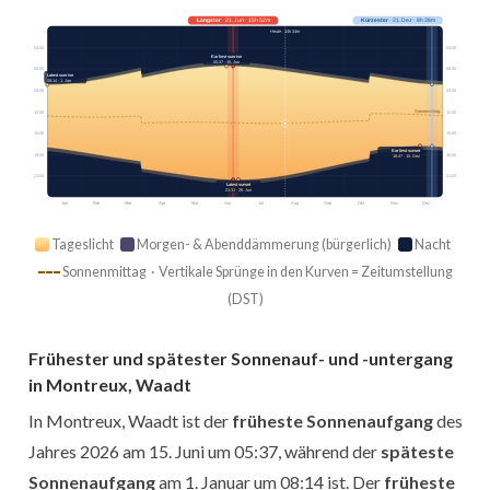
Längster
· 21. Jun · 15h 52m
Kürzester
· 21. Dez · 8h 38m
Heute · 14h 34m
03:00
03:00
Earliest sunrise
05:37 · 15. Jun
06:00
06:00
Latest sunrise
08:14 · 1. Jan
09:00
09:00
Sonnenmittag
12:00
12:00
15:00
15:00
Earliest sunset
18:00
18:00
16:47 · 10. Dez
21:00
21:00
Latest sunset
21:31 · 26. Jun
Jan
Feb
Mär
Apr
Mai
Jun
Jul
Aug
Sep
Okt
Nov
Dez
Tageslicht
Morgen- & Abenddämmerung (bürgerlich)
Nacht
Sonnenmittag · Vertikale Sprünge in den Kurven = Zeitumstellung
(DST)
Frühester und spätester Sonnenauf- und -untergang
in Montreux, Waadt
In Montreux, Waadt ist der
früheste Sonnenaufgang
des
Jahres 2026 am 15. Juni um 05:37, während der
späteste
Sonnenaufgang
am 1. Januar um 08:14 ist. Der
früheste