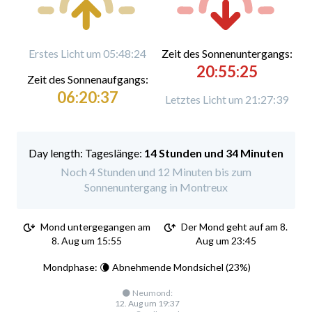
Erstes Licht um 05:48:24
Zeit des Sonnenuntergangs:
20:55:25
Zeit des Sonnenaufgangs:
06:20:37
Letztes Licht um 21:27:39
Tageslänge:
14 Stunden und 34 Minuten
Noch 4 Stunden und 12 Minuten bis zum
Sonnenuntergang in Montreux
Mond untergegangen am
Der Mond geht auf am 8.
8. Aug um 15:55
Aug um 23:45
Mondphase: 🌘 Abnehmende Mondsichel (23%)
🌑 Neumond:
12. Aug um 19:37