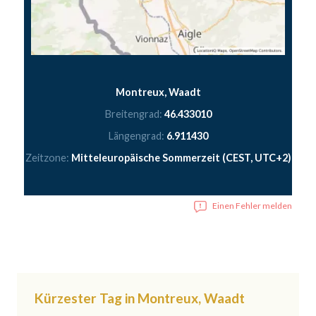
Montreux, Waadt
Breitengrad:
46.433010
Längengrad:
6.911430
Zeitzone:
Mitteleuropäische Sommerzeit (CEST, UTC+2)
Einen Fehler melden
Kürzester Tag in Montreux, Waadt