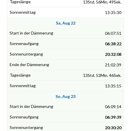
13Std. 56Min. 49Sek.
13:35:30
Sa, Aug 22
06:07:51
06:38:22
20:32:08
21:02:39
13Std. 53Min. 46Sek.
13:35:15
So, Aug 23
06:09:14
06:39:39
20:30:20