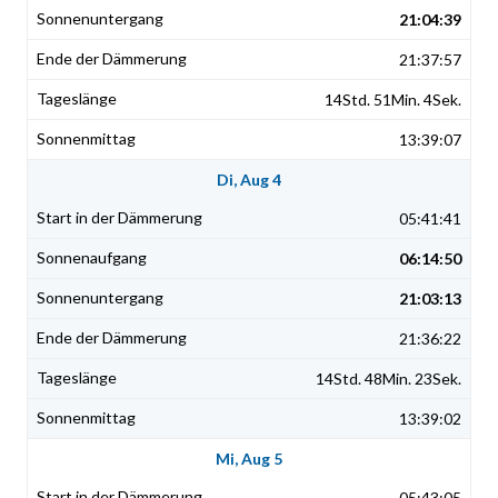
21:04:39
21:37:57
14Std. 51Min. 4Sek.
13:39:07
Di, Aug 4
05:41:41
06:14:50
21:03:13
21:36:22
14Std. 48Min. 23Sek.
13:39:02
Mi, Aug 5
05:43:05