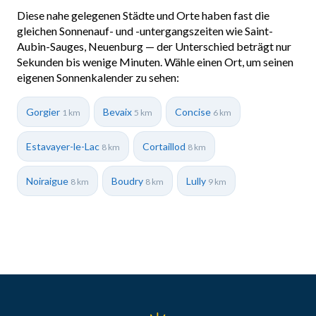
Diese nahe gelegenen Städte und Orte haben fast die
gleichen Sonnenauf- und -untergangszeiten wie Saint-
Aubin-Sauges, Neuenburg — der Unterschied beträgt nur
Sekunden bis wenige Minuten. Wähle einen Ort, um seinen
eigenen Sonnenkalender zu sehen:
Gorgier
Bevaix
Concise
1 km
5 km
6 km
Estavayer-le-Lac
Cortaillod
8 km
8 km
Noiraigue
Boudry
Lully
8 km
8 km
9 km