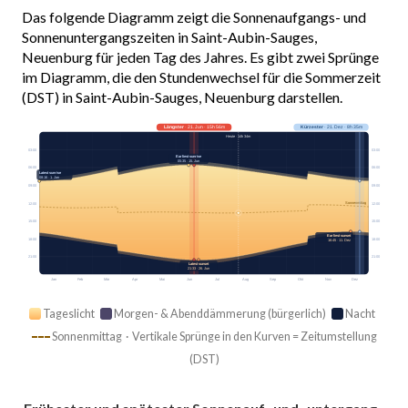
Das folgende Diagramm zeigt die Sonnenaufgangs- und
Sonnenuntergangszeiten in Saint-Aubin-Sauges,
Neuenburg für jeden Tag des Jahres. Es gibt zwei Sprünge
im Diagramm, die den Stundenwechsel für die Sommerzeit
(DST) in Saint-Aubin-Sauges, Neuenburg darstellen.
Längster
· 21. Jun · 15h 56m
Kürzester
· 21. Dez · 8h 35m
Heute · 14h 34m
03:00
03:00
Earliest sunrise
05:35 · 15. Jun
06:00
06:00
Latest sunrise
08:16 · 1. Jan
09:00
09:00
Sonnenmittag
12:00
12:00
15:00
15:00
Earliest sunset
18:00
18:00
16:45 · 11. Dez
21:00
21:00
Latest sunset
21:33 · 26. Jun
Jan
Feb
Mär
Apr
Mai
Jun
Jul
Aug
Sep
Okt
Nov
Dez
Tageslicht
Morgen- & Abenddämmerung (bürgerlich)
Nacht
Sonnenmittag · Vertikale Sprünge in den Kurven = Zeitumstellung
(DST)