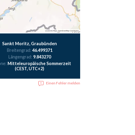
Sankt Moritz, Graubünden
Breitengrad:
46.499371
Längengrad:
9.843270
one:
Mitteleuropäische Sommerzeit
(CEST, UTC+2)
Einen Fehler melden