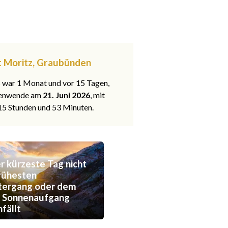
t Moritz, Graubünden
s war 1 Monat und vor 15 Tagen,
nenwende am
21. Juni 2026
, mit
 15 Stunden und 53 Minuten.
 kürzeste Tag nicht
rühesten
tergang oder dem
n Sonnenaufgang
fällt