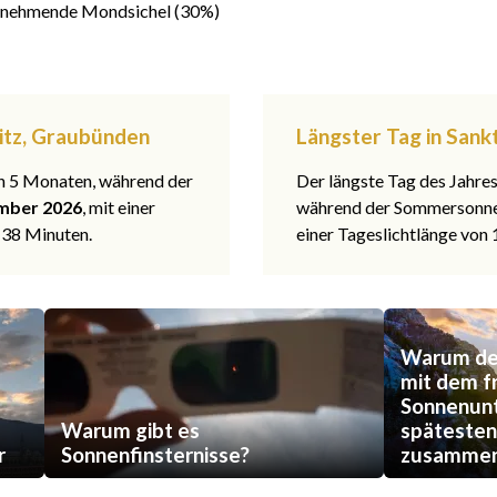
nehmende Mondsichel (30%)
itz, Graubünden
Längster Tag in Sank
 in 5 Monaten, während der
Der längste Tag des Jahre
mber 2026
, mit einer
während der Sommerson
 38 Minuten.
einer Tageslichtlänge von
Warum der
mit dem f
Sonnenun
Warum gibt es
späteste
r
Sonnenfinsternisse?
zusammen