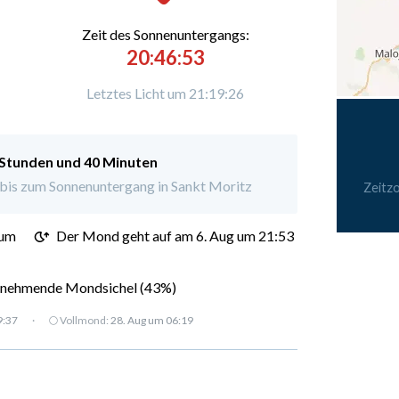
Zeit des Sonnenuntergangs:
20:46:53
Letztes Licht um 21:19:26
 Stunden und 40 Minuten
bis zum Sonnenuntergang in Sankt Moritz
Zeitz
 um
Der Mond geht auf am 6. Aug um 21:53
nehmende Mondsichel (43%)
9:37
·
🌕 Vollmond:
28. Aug um 06:19