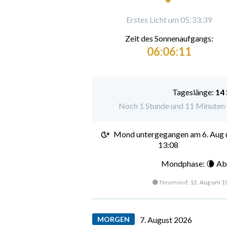
Erstes Licht um 05:33:39
Zeit des Sonnenaufgangs:
06:06:11
Tageslänge:
14
Noch 1 Stunde und 11 Minuten 
Mond untergegangen am
6. Aug
13:08
Mondphase: 🌘 Ab
🌑 Neumond:
12. Aug um 1
MORGEN
7. August 2026