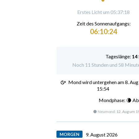
Erstes Licht um 05:37:18
Zeit des Sonnenaufgangs:
06:10:24
Tageslänge:
14
Noch 11 Stunden und 58 Minute
Mond wird untergehen am
8. Aug
15:54
Mondphase: 🌘 Ab
🌑 Neumond:
12. Aug um 1
MORGEN
9. August 2026