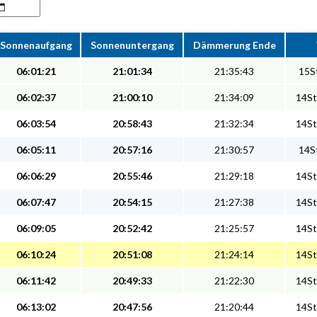
Sonnenaufgang
Sonnenuntergang
Dämmerung Ende
06:01:21
21:01:34
21:35:43
15St
06:02:37
21:00:10
21:34:09
14St
06:03:54
20:58:43
21:32:34
14St
06:05:11
20:57:16
21:30:57
14St
06:06:29
20:55:46
21:29:18
14St
06:07:47
20:54:15
21:27:38
14St
06:09:05
20:52:42
21:25:57
14St
06:10:24
20:51:08
21:24:14
14St
06:11:42
20:49:33
21:22:30
14St
06:13:02
20:47:56
21:20:44
14St