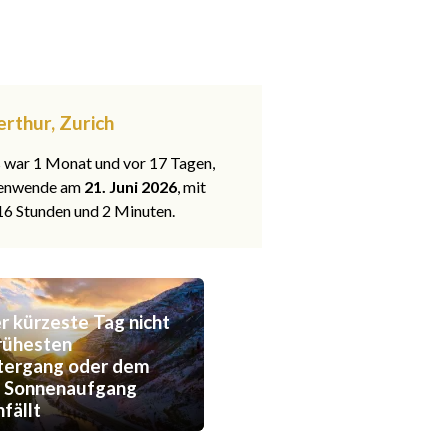
erthur, Zurich
s war 1 Monat und vor 17 Tagen,
nenwende am
21. Juni 2026
, mit
 16 Stunden und 2 Minuten.
 kürzeste Tag nicht
rühesten
tergang oder dem
n Sonnenaufgang
fällt