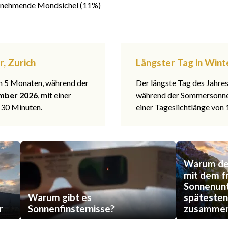
nehmende Mondsichel (11%)
r, Zurich
Längster Tag in Wint
 in 5 Monaten, während der
Der längste Tag des Jahre
mber 2026
, mit einer
während der Sommerson
 30 Minuten.
einer Tageslichtlänge von
Warum der
mit dem f
Sonnenun
Warum gibt es
späteste
r
Sonnenfinsternisse?
zusammen