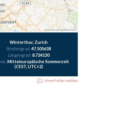
Winterthur, Zurich
Breitengrad:
47.505638
Längengrad:
8.724130
one:
Mitteleuropäische Sommerzeit
(CEST, UTC+2)
Einen Fehler melden