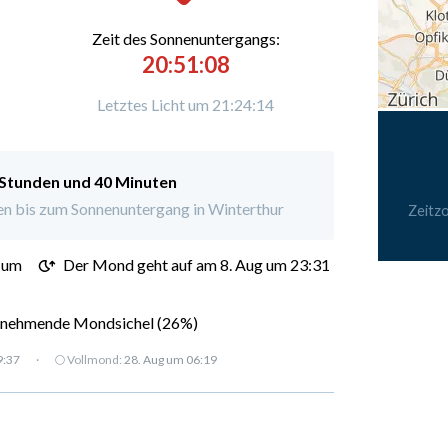
Zeit des Sonnenuntergangs:
20:51:08
Letztes Licht um 21:24:14
 Stunden und 40 Minuten
n bis zum Sonnenuntergang in Winterthur
Zeitz
 um
Der Mond geht auf am 8. Aug um 23:31
nehmende Mondsichel (26%)
9:37
·
🌕 Vollmond:
28. Aug um 06:19