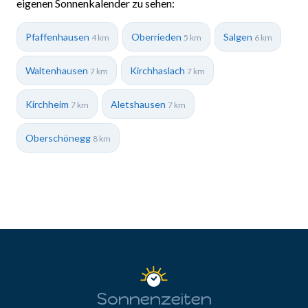
eigenen Sonnenkalender zu sehen:
Pfaffenhausen
Oberrieden
Salgen
4 km
5 km
6 km
Waltenhausen
Kirchhaslach
7 km
7 km
Kirchheim
Aletshausen
7 km
7 km
Oberschönegg
8 km
Sonnenzeiten