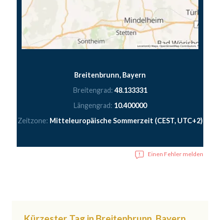
Breitenbrunn, Bayern
Breitengrad:
48.133331
Längengrad:
10.400000
Zeitzone:
Mitteleuropäische Sommerzeit (CEST, UTC+2)
Einen Fehler melden
Kürzester Tag in Breitenbrunn, Bayern