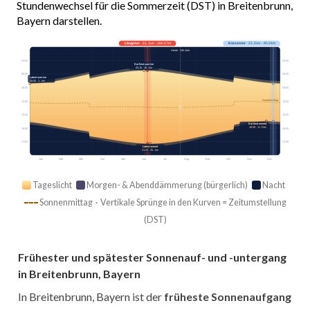
Stundenwechsel für die Sommerzeit (DST) in Breitenbrunn,
Bayern darstellen.
Längster
· 21. Jun · 16h 07m
Kürzester
· 21. Dez · 8h 24m
Heute · 14h 44m
03:00
03:00
Earliest sunrise
05:15 · 16. Jun
06:00
06:00
Latest sunrise
08:06 · 1. Jan
09:00
09:00
Sonnenmittag
12:00
12:00
15:00
15:00
Earliest sunset
16:26 · 11. Dez
18:00
18:00
21:00
21:00
Latest sunset
21:24 · 25. Jun
Jan
Feb
Mär
Apr
Mai
Jun
Jul
Aug
Sep
Okt
Nov
Dez
Tageslicht
Morgen- & Abenddämmerung (bürgerlich)
Nacht
Sonnenmittag · Vertikale Sprünge in den Kurven = Zeitumstellung
(DST)
Frühester und spätester Sonnenauf- und -untergang
in Breitenbrunn, Bayern
In Breitenbrunn, Bayern ist der
früheste Sonnenaufgang