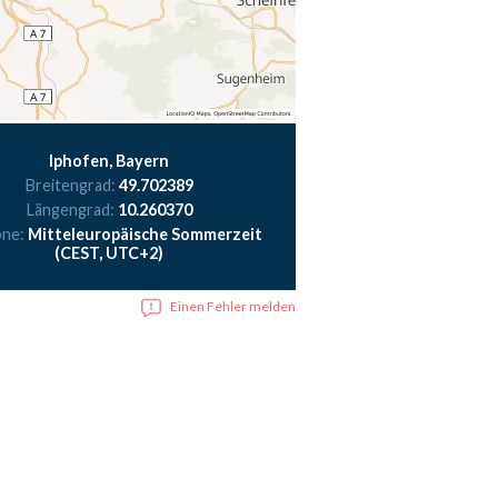
Iphofen, Bayern
Breitengrad:
49.702389
Längengrad:
10.260370
one:
Mitteleuropäische Sommerzeit
(CEST, UTC+2)
Einen Fehler melden