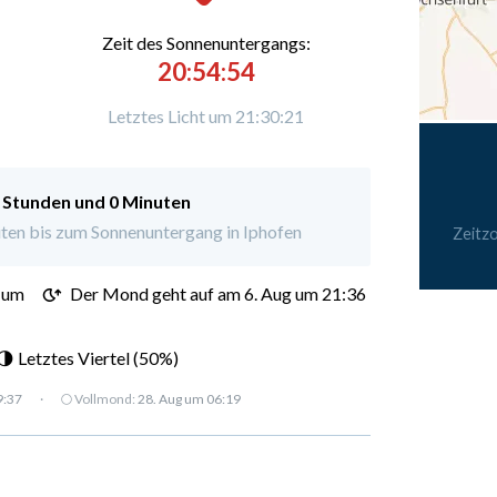
Zeit des Sonnenuntergangs:
20:54:54
Letztes Licht um 21:30:21
 Stunden und 0 Minuten
ten bis zum Sonnenuntergang in Iphofen
Zeitz
 um
Der Mond geht auf am 6. Aug um 21:36
 Letztes Viertel (50%)
9:37
·
🌕 Vollmond:
28. Aug um 06:19