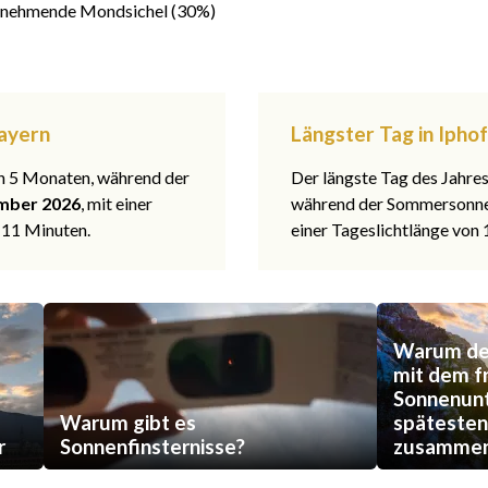
nehmende Mondsichel (30%)
Bayern
Längster Tag in Ipho
 in 5 Monaten, während der
Der längste Tag des Jahre
mber 2026
, mit einer
während der Sommerson
 11 Minuten.
einer Tageslichtlänge von
Warum der
mit dem f
Sonnenun
Warum gibt es
späteste
r
Sonnenfinsternisse?
zusammen