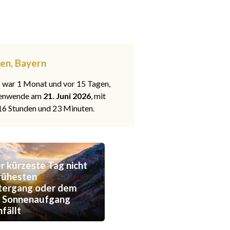
fen, Bayern
s war 1 Monat und vor 15 Tagen,
nenwende am
21. Juni 2026
, mit
 16 Stunden und 23 Minuten.
 kürzeste Tag nicht
rühesten
tergang oder dem
n Sonnenaufgang
fällt