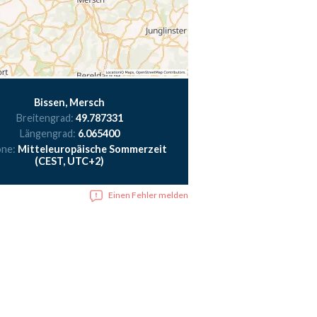
Bissen, Mersch
Breitengrad:
49.787331
Längengrad:
6.065400
one:
Mitteleuropäische Sommerzeit
(CEST, UTC+2)
Einen Fehler melden