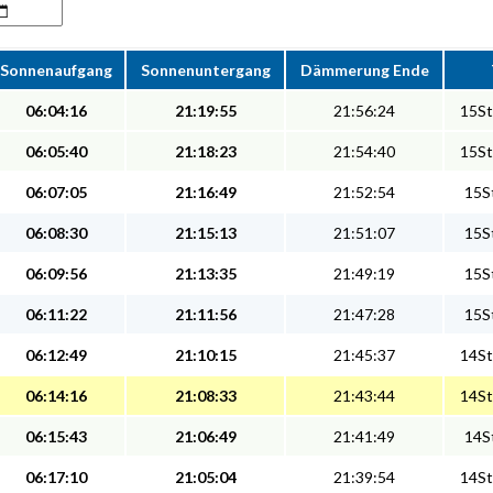
Sonnenaufgang
Sonnenuntergang
Dämmerung Ende
06:04:16
21:19:55
21:56:24
15St
06:05:40
21:18:23
21:54:40
15St
06:07:05
21:16:49
21:52:54
15St
06:08:30
21:15:13
21:51:07
15St
06:09:56
21:13:35
21:49:19
15St
06:11:22
21:11:56
21:47:28
15St
06:12:49
21:10:15
21:45:37
14St
06:14:16
21:08:33
21:43:44
14St
06:15:43
21:06:49
21:41:49
14St
06:17:10
21:05:04
21:39:54
14St