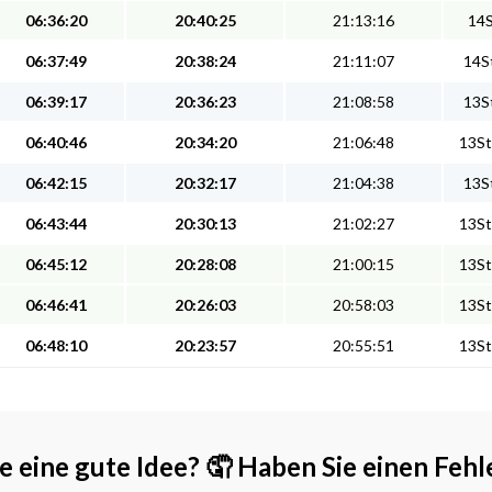
06:36:20
20:40:25
21:13:16
14S
06:37:49
20:38:24
21:11:07
14St
06:39:17
20:36:23
21:08:58
13St
06:40:46
20:34:20
21:06:48
13St
06:42:15
20:32:17
21:04:38
13St
06:43:44
20:30:13
21:02:27
13St
06:45:12
20:28:08
21:00:15
13St
06:46:41
20:26:03
20:58:03
13St
06:48:10
20:23:57
20:55:51
13St
e eine gute Idee?
🤦 Haben Sie einen Fehl