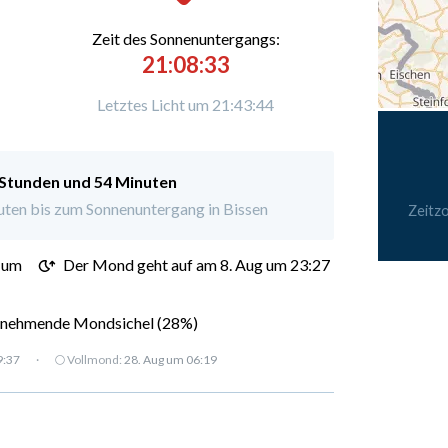
Zeit des Sonnenuntergangs:
21:08:33
Letztes Licht um 21:43:44
 Stunden und 54 Minuten
ten bis zum Sonnenuntergang in Bissen
Zeitz
 um
Der Mond geht auf am 8. Aug um 23:27
nehmende Mondsichel (28%)
9:37
·
🌕 Vollmond:
28. Aug um 06:19