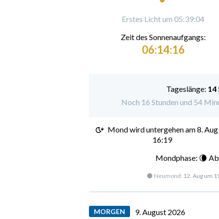
Erstes Licht um 05:39:04
Zeit des Sonnenaufgangs:
06:14:16
Tageslänge:
14
Noch 16 Stunden und 54 Minu
Mond wird untergehen am
8. Aug
16:19
Mondphase: 🌘 Ab
🌑 Neumond:
12. Aug um 1
MORGEN
9. August 2026