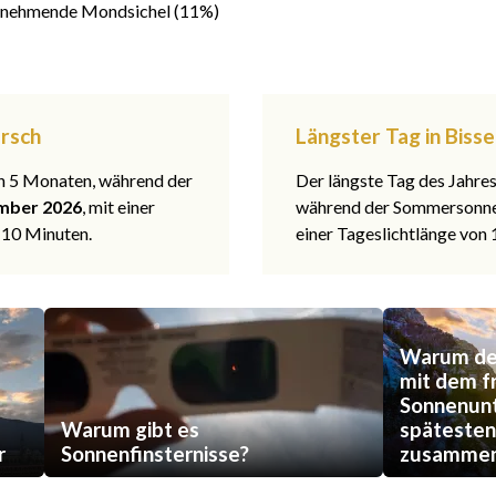
nehmende Mondsichel (11%)
ersch
Längster Tag in Biss
 in 5 Monaten, während der
Der längste Tag des Jahre
mber 2026
, mit einer
während der Sommerson
 10 Minuten.
einer Tageslichtlänge von
Warum der
mit dem f
Sonnenun
Warum gibt es
späteste
r
Sonnenfinsternisse?
zusammen