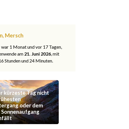
en, Mersch
s war 1 Monat und vor 17 Tagen,
nenwende am
21. Juni 2026
, mit
 16 Stunden und 24 Minuten.
 kürzeste Tag nicht
rühesten
tergang oder dem
n Sonnenaufgang
fällt