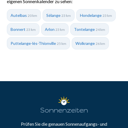
eigenen Sonnenkalender zu sehen:
Autelbas
Sélange
Hondelange
20 km
23 km
23 km
Bonnert
Arlon
Tontelange
23 km
23 km
24 km
Puttelange-lès-Thionville
Wolkrange
25 km
26 km
Sonnenzeiten
Prüfen Sie die genauen Sonnenaufgangs- und