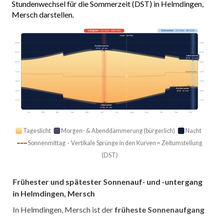
Stundenwechsel für die Sommerzeit (DST) in Helmdingen,
Mersch darstellen.
Längster
· 21. Jun · 16h 23m
Kürzester
· 21. Dez · 8h 11m
Heute · 14h 59m
03:00
03:00
Earliest sunrise
05:25 · 16. Jun
06:00
06:00
Latest sunrise
08:30 · 31. Dez
09:00
09:00
12:00
12:00
Sonnenmittag
15:00
15:00
Earliest sunset
16:36 · 12. Dez
18:00
18:00
21:00
21:00
Latest sunset
21:49 · 25. Jun
Jan
Feb
Mär
Apr
Mai
Jun
Jul
Aug
Sep
Okt
Nov
Dez
Tageslicht
Morgen- & Abenddämmerung (bürgerlich)
Nacht
Sonnenmittag · Vertikale Sprünge in den Kurven = Zeitumstellung
(DST)
Frühester und spätester Sonnenauf- und -untergang
in Helmdingen, Mersch
In Helmdingen, Mersch ist der
früheste Sonnenaufgang