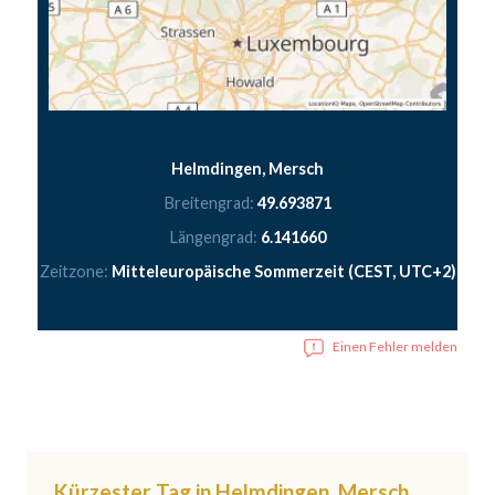
Helmdingen, Mersch
Breitengrad:
49.693871
Längengrad:
6.141660
Zeitzone:
Mitteleuropäische Sommerzeit (CEST, UTC+2)
Einen Fehler melden
Kürzester Tag in Helmdingen, Mersch