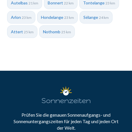
Autelbas
Bonnert
Tontelange
21 km
22 km
23 km
Arlon
Hondelange
Sélange
23 km
23 km
24 km
Attert
Nothomb
25 km
25 km
Sonnenzeiten
Prüfen Sie die genauen Sonnenaufgangs- und
Sonnenuntergangszeiten für jeden Tag und jeden Ort
der Welt.