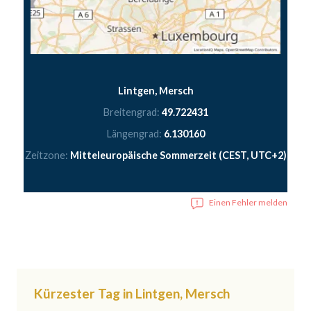
Lintgen, Mersch
Breitengrad:
49.722431
Längengrad:
6.130160
Zeitzone:
Mitteleuropäische Sommerzeit (CEST, UTC+2)
Einen Fehler melden
Kürzester Tag in Lintgen, Mersch