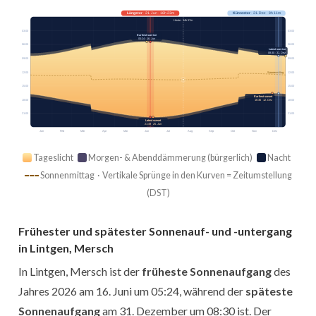
Längster
· 21. Jun · 16h 23m
Kürzester
· 21. Dez · 8h 11m
Heute · 14h 57m
03:00
03:00
Earliest sunrise
05:24 · 16. Jun
06:00
06:00
Latest sunrise
08:30 · 31. Dez
09:00
09:00
12:00
12:00
Sonnenmittag
15:00
15:00
Earliest sunset
16:36 · 12. Dez
18:00
18:00
21:00
21:00
Latest sunset
21:49 · 25. Jun
Jan
Feb
Mär
Apr
Mai
Jun
Jul
Aug
Sep
Okt
Nov
Dez
Tageslicht
Morgen- & Abenddämmerung (bürgerlich)
Nacht
Sonnenmittag · Vertikale Sprünge in den Kurven = Zeitumstellung
(DST)
Frühester und spätester Sonnenauf- und -untergang
in Lintgen, Mersch
In Lintgen, Mersch ist der
früheste Sonnenaufgang
des
Jahres 2026 am 16. Juni um 05:24, während der
späteste
Sonnenaufgang
am 31. Dezember um 08:30 ist. Der