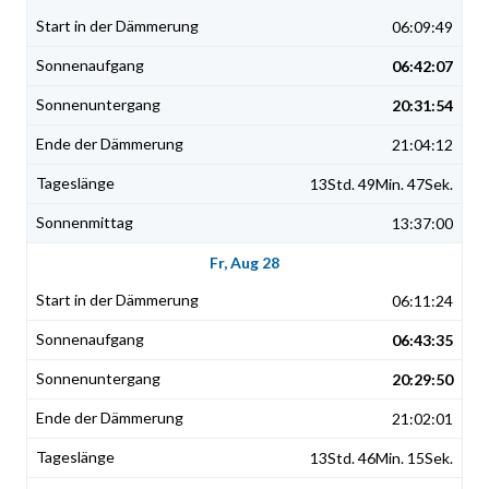
06:09:49
06:42:07
20:31:54
21:04:12
13Std. 49Min. 47Sek.
13:37:00
Fr, Aug 28
06:11:24
06:43:35
20:29:50
21:02:01
13Std. 46Min. 15Sek.