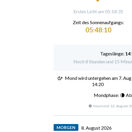
Erstes Licht um 05:14:31
Zeit des Sonnenaufgangs:
05:48:10
Tageslänge:
14
Noch 8 Stunden und 15 Minut
Mond wird untergehen am
7. Aug
14:20
Mondphase: 🌘 Ab
🌑 Neumond:
12. Aug um 1
MORGEN
8. August 2026