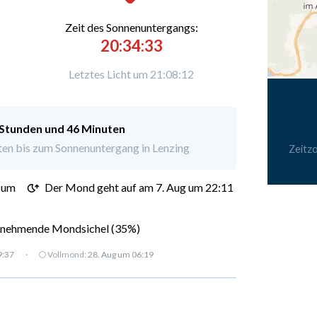
Zeit des Sonnenuntergangs:
20:34:33
Letztes Licht um 21:08:12
 Stunden und 46 Minuten
en bis zum Sonnenuntergang in Lenzing
Zeitz
 um
Der Mond geht auf am 7. Aug um 22:11
nehmende Mondsichel (35%)
9:37
·
🌕 Vollmond:
28. Aug um 06:19