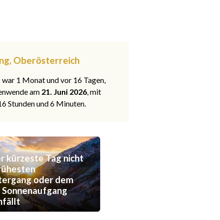
ing, Oberösterreich
s war 1 Monat und vor 16 Tagen,
nenwende am
21. Juni 2026
, mit
 16 Stunden und 6 Minuten.
 kürzeste Tag nicht
rühesten
tergang oder dem
n Sonnenaufgang
fällt