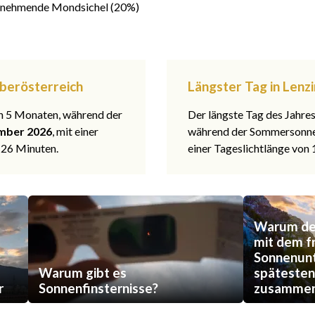
nehmende Mondsichel (20%)
Oberösterreich
Längster Tag in Lenz
 in 5 Monaten, während der
Der längste Tag des Jahre
mber 2026
, mit einer
während der Sommerson
 26 Minuten.
einer Tageslichtlänge von
Warum der
mit dem f
Sonnenun
Warum gibt es
späteste
r
Sonnenfinsternisse?
zusammen