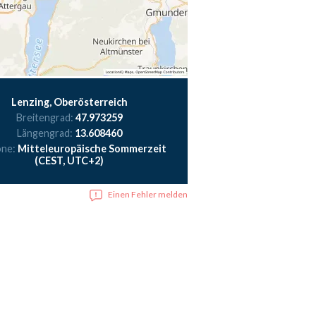
Lenzing, Oberösterreich
Breitengrad:
47.973259
Längengrad:
13.608460
one:
Mitteleuropäische Sommerzeit
(CEST, UTC+2)
Einen Fehler melden