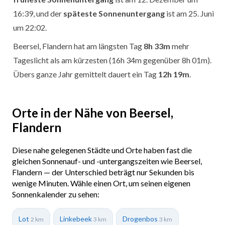
16:39, und der
späteste Sonnenuntergang
ist am 25. Juni
um 22:02.
Beersel, Flandern hat am längsten Tag
8h 33m
mehr
Tageslicht als am kürzesten (16h 34m gegenüber 8h 01m).
Übers ganze Jahr gemittelt dauert ein Tag
12h 19m
.
Orte in der Nähe von Beersel,
Flandern
Diese nahe gelegenen Städte und Orte haben fast die
gleichen Sonnenauf- und -untergangszeiten wie Beersel,
Flandern — der Unterschied beträgt nur Sekunden bis
wenige Minuten. Wähle einen Ort, um seinen eigenen
Sonnenkalender zu sehen:
Lot
Linkebeek
Drogenbos
2 km
3 km
3 km