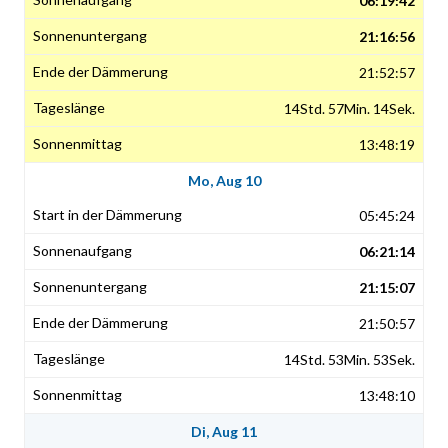
06:19:42
21:16:56
21:52:57
14Std. 57Min. 14Sek.
13:48:19
Mo, Aug 10
05:45:24
06:21:14
21:15:07
21:50:57
14Std. 53Min. 53Sek.
13:48:10
Di, Aug 11