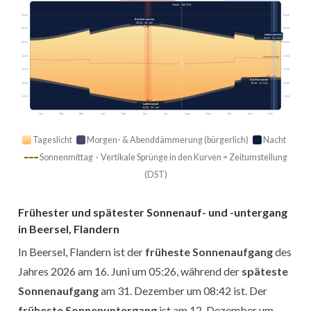
Heute · 14h 57m
03:00
03:00
Earliest sunrise
05:26 · 16. Jun
06:00
06:00
Latest sunrise
08:42 · 31. Dez
09:00
09:00
12:00
12:00
Sonnenmittag
15:00
15:00
Earliest sunset
18:00
18:00
16:39 · 12. Dez
21:00
21:00
Latest sunset
22:02 · 25. Jun
Jan
Feb
Mär
Apr
Mai
Jun
Jul
Aug
Sep
Okt
Nov
Dez
Tageslicht
Morgen- & Abenddämmerung (bürgerlich)
Nacht
Sonnenmittag · Vertikale Sprünge in den Kurven = Zeitumstellung
(DST)
Frühester und spätester Sonnenauf- und -untergang
in Beersel, Flandern
In Beersel, Flandern ist der
früheste Sonnenaufgang
des
Jahres 2026 am 16. Juni um 05:26, während der
späteste
Sonnenaufgang
am 31. Dezember um 08:42 ist. Der
früheste Sonnenuntergang
ist am 12. Dezember um