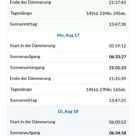
21:37:45
14Std. 31Min. 24Sek.
13:47:38
Mo, Aug 17
05:59:12
06:33:27
21:01:23
21:35:39
14Std. 27Min. 56Sek.
13:47:25
Di, Aug 18
06:00:52
06:34:58