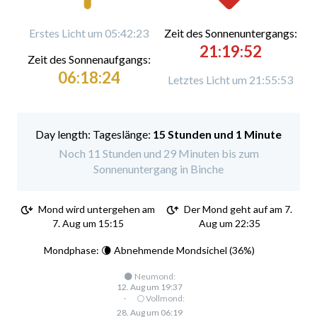
Erstes Licht um 05:42:23
Zeit des Sonnenuntergangs:
21:19:52
Zeit des Sonnenaufgangs:
06:18:24
Letztes Licht um 21:55:53
Tageslänge:
15 Stunden und 1 Minute
Noch 11 Stunden und 29 Minuten bis zum
Sonnenuntergang in Binche
Mond wird untergehen am
Der Mond geht auf am 7.
7. Aug um 15:15
Aug um 22:35
Mondphase: 🌘 Abnehmende Mondsichel (36%)
🌑 Neumond:
12. Aug um 19:37
·
🌕 Vollmond:
28. Aug um 06:19