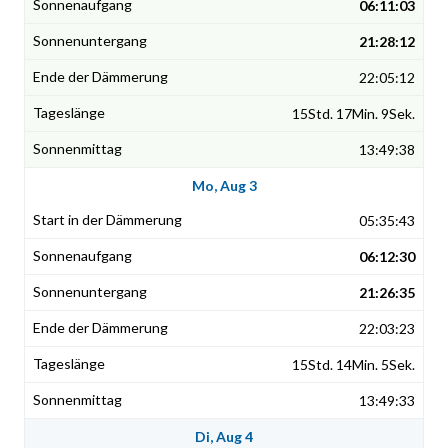
06:11:03
21:28:12
22:05:12
15Std. 17Min. 9Sek.
13:49:38
Mo, Aug 3
05:35:43
06:12:30
21:26:35
22:03:23
15Std. 14Min. 5Sek.
13:49:33
Di, Aug 4