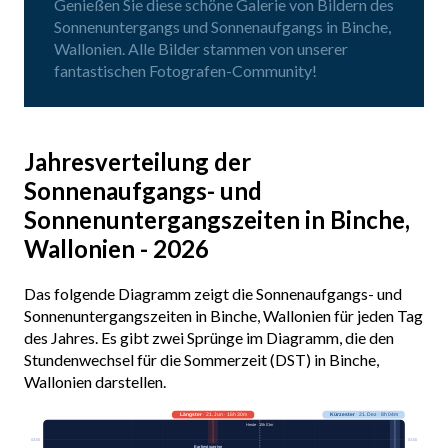
Genießen Sie diese schöne Galerie von Bildern des
Sonnenuntergangs und Sonnenaufgangs in Binche,
Wallonien. Alle Bilder stammen von unserer
fantastischen Fotografen-Community!
Jahresverteilung der
Sonnenaufgangs- und
Sonnenuntergangszeiten in Binche,
Wallonien - 2026
Das folgende Diagramm zeigt die Sonnenaufgangs- und
Sonnenuntergangszeiten in Binche, Wallonien für jeden Tag
des Jahres. Es gibt zwei Sprünge im Diagramm, die den
Stundenwechsel für die Sommerzeit (DST) in Binche,
Wallonien darstellen.
Längster
· 21. Jun · 16h 30m
Kürzester
· 21. Dez · 8h 04m
Heute · 15h 01m
03:00
03:00
Earliest sunrise