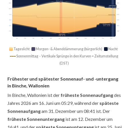
05:29 · 16. Jun
06:00
06:00
Latest sunrise
08:41 · 31. Dez
09:00
09:00
12:00
12:00
Sonnenmittag
15:00
15:00
Earliest sunset
18:00
18:00
16:41 · 12. Dez
21:00
21:00
Latest sunset
22:00 · 25. Jun
Jan
Feb
Mär
Apr
Mai
Jun
Jul
Aug
Sep
Okt
Nov
Dez
Tageslicht
Morgen- & Abenddämmerung (bürgerlich)
Nacht
Sonnenmittag · Vertikale Sprünge in den Kurven = Zeitumstellung
(DST)
Frühester und spätester Sonnenauf- und -untergang
in Binche, Wallonien
In Binche, Wallonien ist der
früheste Sonnenaufgang
des
Jahres 2026 am 16. Juni um 05:29, während der
späteste
Sonnenaufgang
am 31. Dezember um 08:41 ist. Der
früheste Sonnenuntergang
ist am 12. Dezember um
16:41, und der
späteste Sonnenuntergang
ist am 25. Juni