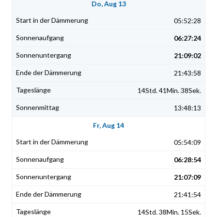
Do, Aug 13
05:52:28
06:27:24
21:09:02
21:43:58
14Std. 41Min. 38Sek.
13:48:13
Fr, Aug 14
05:54:09
06:28:54
21:07:09
21:41:54
14Std. 38Min. 15Sek.