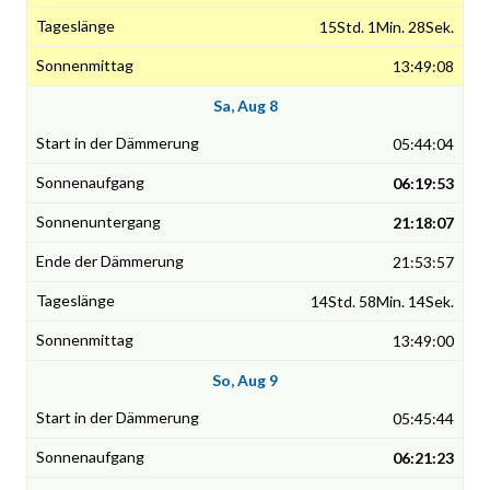
15Std. 1Min. 28Sek.
13:49:08
Sa, Aug 8
05:44:04
06:19:53
21:18:07
21:53:57
14Std. 58Min. 14Sek.
13:49:00
So, Aug 9
05:45:44
06:21:23