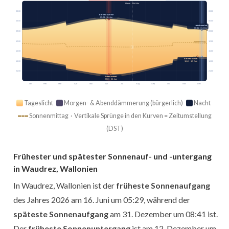
Heute · 15h 04m
03:00
03:00
Earliest sunrise
05:29 · 16. Jun
06:00
06:00
Latest sunrise
08:41 · 31. Dez
09:00
09:00
12:00
12:00
Sonnenmittag
15:00
15:00
Earliest sunset
18:00
18:00
16:41 · 12. Dez
21:00
21:00
Latest sunset
22:01 · 25. Jun
Jan
Feb
Mär
Apr
Mai
Jun
Jul
Aug
Sep
Okt
Nov
Dez
Tageslicht
Morgen- & Abenddämmerung (bürgerlich)
Nacht
Sonnenmittag · Vertikale Sprünge in den Kurven = Zeitumstellung
(DST)
Frühester und spätester Sonnenauf- und -untergang
in Waudrez, Wallonien
In Waudrez, Wallonien ist der
früheste Sonnenaufgang
des Jahres 2026 am 16. Juni um 05:29, während der
späteste Sonnenaufgang
am 31. Dezember um 08:41 ist.
Der
früheste Sonnenuntergang
ist am 12. Dezember um