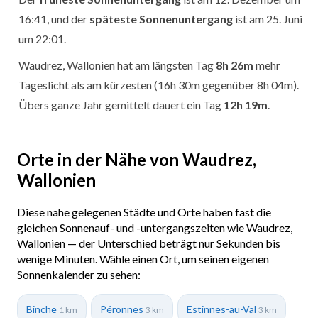
16:41, und der
späteste Sonnenuntergang
ist am 25. Juni
um 22:01.
Waudrez, Wallonien hat am längsten Tag
8h 26m
mehr
Tageslicht als am kürzesten (16h 30m gegenüber 8h 04m).
Übers ganze Jahr gemittelt dauert ein Tag
12h 19m
.
Orte in der Nähe von Waudrez,
Wallonien
Diese nahe gelegenen Städte und Orte haben fast die
gleichen Sonnenauf- und -untergangszeiten wie Waudrez,
Wallonien — der Unterschied beträgt nur Sekunden bis
wenige Minuten. Wähle einen Ort, um seinen eigenen
Sonnenkalender zu sehen:
Binche
Péronnes
Estinnes-au-Val
1 km
3 km
3 km