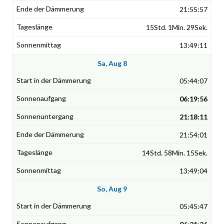
21:55:57
15Std. 1Min. 29Sek.
13:49:11
Sa, Aug 8
05:44:07
06:19:56
21:18:11
21:54:01
14Std. 58Min. 15Sek.
13:49:04
So, Aug 9
05:45:47