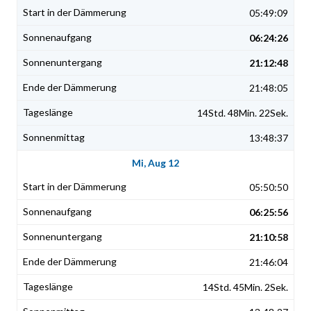
05:49:09
06:24:26
21:12:48
21:48:05
14Std. 48Min. 22Sek.
13:48:37
Mi, Aug 12
05:50:50
06:25:56
21:10:58
21:46:04
14Std. 45Min. 2Sek.