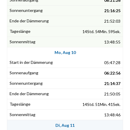
06:21:26
21:16:25
21:52:03
14Std. 54Min. 59Sek.
13:48:55
Mo, Aug 10
05:47:28
06:22:56
21:14:37
21:50:05
14Std. 51Min. 41Sek.
13:48:46
Di, Aug 11