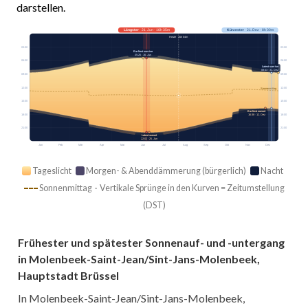
darstellen.
Längster
· 21. Jun · 16h 35m
Kürzester
· 21. Dez · 8h 00m
Heute · 15h 04m
03:00
03:00
Earliest sunrise
05:26 · 16. Jun
06:00
06:00
Latest sunrise
08:43 · 31. Dez
09:00
09:00
12:00
12:00
Sonnenmittag
15:00
15:00
Earliest sunset
18:00
18:00
16:38 · 12. Dez
21:00
21:00
Latest sunset
22:02 · 25. Jun
Jan
Feb
Mär
Apr
Mai
Jun
Jul
Aug
Sep
Okt
Nov
Dez
Tageslicht
Morgen- & Abenddämmerung (bürgerlich)
Nacht
Sonnenmittag · Vertikale Sprünge in den Kurven = Zeitumstellung
(DST)
Frühester und spätester Sonnenauf- und -untergang
in Molenbeek-Saint-Jean/Sint-Jans-Molenbeek,
Hauptstadt Brüssel
In Molenbeek-Saint-Jean/Sint-Jans-Molenbeek,