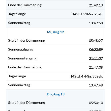
21:49:13
14Std. 51Min. 2Sek.
13:47:58
Mi, Aug 12
05:48:27
06:23:59
21:11:37
21:47:09
14Std. 47Min. 38Sek.
13:47:48
Do, Aug 13
05:50:10