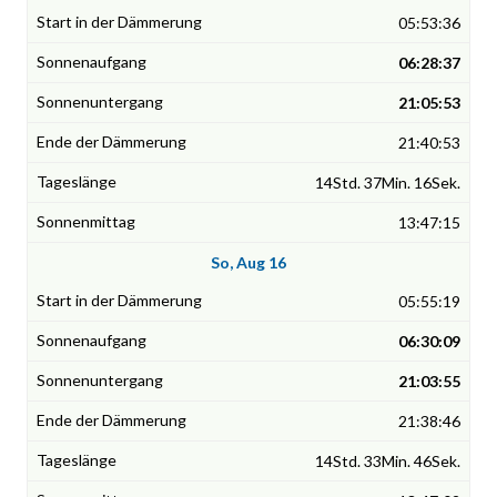
05:53:36
06:28:37
21:05:53
21:40:53
14Std. 37Min. 16Sek.
13:47:15
So, Aug 16
05:55:19
06:30:09
21:03:55
21:38:46
14Std. 33Min. 46Sek.