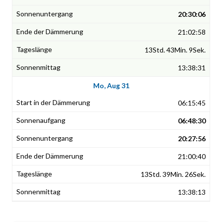
20:30:06
21:02:58
13Std. 43Min. 9Sek.
13:38:31
Mo, Aug 31
06:15:45
06:48:30
20:27:56
21:00:40
13Std. 39Min. 26Sek.
13:38:13