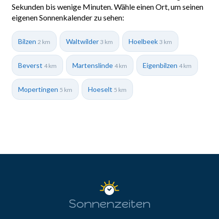
Sekunden bis wenige Minuten. Wähle einen Ort, um seinen
eigenen Sonnenkalender zu sehen:
Bilzen
Waltwilder
Hoelbeek
2 km
3 km
3 km
Beverst
Martenslinde
Eigenbilzen
4 km
4 km
4 km
Mopertingen
Hoeselt
5 km
5 km
Sonnenzeiten