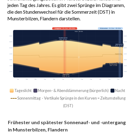
jeden Tag des Jahres. Es gibt zwei Sprünge im Diagramm,
die den Stundenwechsel für die Sommerzeit (DST) in
Munsterbilzen, Flandern darstellen.
Längster
· 21. Jun · 16h 35m
Kürzester
· 21. Dez · 8h 00m
Heute · 15h 04m
03:00
03:00
Earliest sunrise
05:21 · 16. Jun
06:00
06:00
Latest sunrise
08:38 · 30. Dez
09:00
09:00
12:00
12:00
Sonnenmittag
15:00
15:00
Earliest sunset
16:33 · 12. Dez
18:00
18:00
21:00
21:00
Latest sunset
21:58 · 25. Jun
Jan
Feb
Mär
Apr
Mai
Jun
Jul
Aug
Sep
Okt
Nov
Dez
Tageslicht
Morgen- & Abenddämmerung (bürgerlich)
Nacht
Sonnenmittag · Vertikale Sprünge in den Kurven = Zeitumstellung
(DST)
Frühester und spätester Sonnenauf- und -untergang
in Munsterbilzen, Flandern