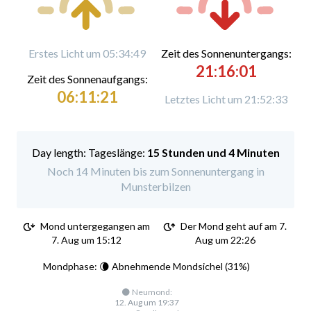
Erstes Licht um 05:34:49
Zeit des Sonnenuntergangs:
21:16:01
Zeit des Sonnenaufgangs:
06:11:21
Letztes Licht um 21:52:33
Tageslänge:
15 Stunden und 4 Minuten
Noch 14 Minuten bis zum Sonnenuntergang in
Munsterbilzen
Mond untergegangen am
Der Mond geht auf am 7.
7. Aug um 15:12
Aug um 22:26
Mondphase: 🌘 Abnehmende Mondsichel (31%)
🌑 Neumond:
12. Aug um 19:37