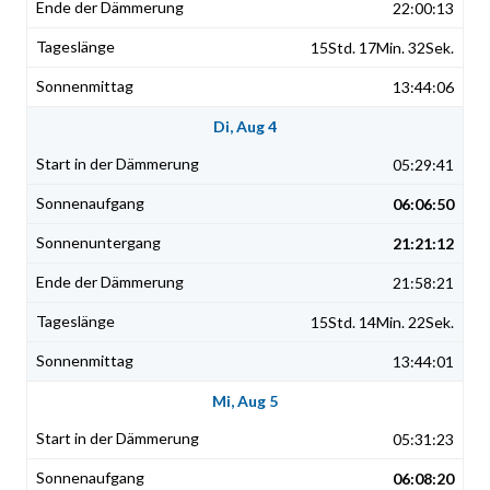
22:00:13
15Std. 17Min. 32Sek.
13:44:06
Di, Aug 4
05:29:41
06:06:50
21:21:12
21:58:21
15Std. 14Min. 22Sek.
13:44:01
Mi, Aug 5
05:31:23
06:08:20