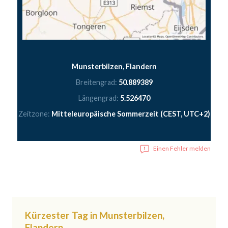
Munsterbilzen, Flandern
Breitengrad:
50.889389
Längengrad:
5.526470
Zeitzone:
Mitteleuropäische Sommerzeit (CEST, UTC+2)
Einen Fehler melden
Kürzester Tag in Munsterbilzen,
Flandern