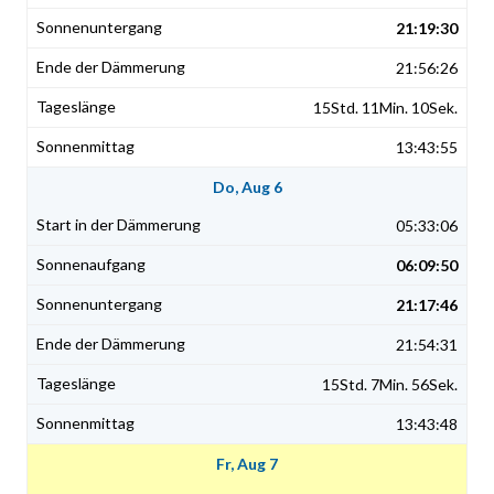
21:19:30
21:56:26
15Std. 11Min. 10Sek.
13:43:55
Do, Aug 6
05:33:06
06:09:50
21:17:46
21:54:31
15Std. 7Min. 56Sek.
13:43:48
Fr, Aug 7