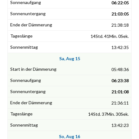
06:22:05
21:03:05
21:38:18
14Std. 41Min. 0Sek.
13:42:35
Sa, Aug 15
05:48:36
06:23:38
21:01:08
21:36:11
14Std. 37Min. 30Sek.
13:42:23
So, Aug 16