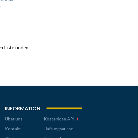
e
n Liste finden:
INFORMATION
Über uns
Kostenlose API!
v2
Kontakt
Haftungsausschluss