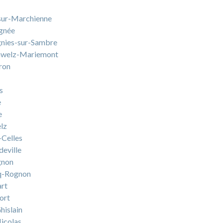
ur-Marchienne
gnée
nies-sur-Sambre
nwelz-Mariemont
ron
s
e
e
lz
-Celles
deville
gnon
q-Rognon
art
ort
hislain
Nicolas