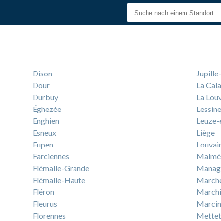
Dison
Jupill
Dour
La Cal
Durbuy
La Louv
Éghezée
Lessine
Enghien
Leuze-
Esneux
Liège
Eupen
Louvai
Farciennes
Malmé
Flémalle-Grande
Manag
Flémalle-Haute
March
Fléron
Marchi
Fleurus
Marcin
Florennes
Mettet