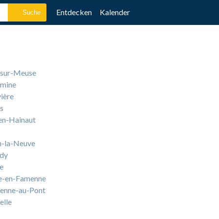
Entdecken
Kalender
e-sur-Meuse
amine
ière
s
en-Hainaut
n-la-Neuve
dy
e
e-en-Famenne
enne-au-Pont
elle