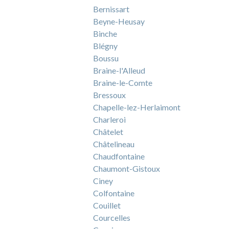
Bernissart
Beyne-Heusay
Binche
Blégny
Boussu
Braine-l'Alleud
Braine-le-Comte
Bressoux
Chapelle-lez-Herlaimont
Charleroi
Châtelet
Châtelineau
Chaudfontaine
Chaumont-Gistoux
Ciney
Colfontaine
Couillet
Courcelles