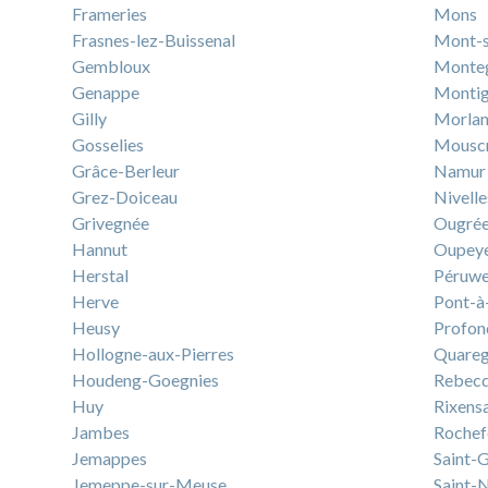
Frameries
Mons
Frasnes-lez-Buissenal
Mont-s
Gembloux
Monte
Genappe
Montig
Gilly
Morla
Gosselies
Mousc
Grâce-Berleur
Namur
Grez-Doiceau
Nivelle
Grivegnée
Ougré
Hannut
Oupey
Herstal
Péruwe
Herve
Pont-à
Heusy
Profon
Hollogne-aux-Pierres
Quare
Houdeng-Goegnies
Rebec
Huy
Rixens
Jambes
Rochef
Jemappes
Saint-G
Jemeppe-sur-Meuse
Saint-