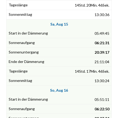
14Std. 20Min. 46Sek.
13:30:36
Sa, Aug 15
05:49:45
06:21:31
20:39:17
21:11:04
14Std. 17Min. 46Sek.
13:30:24
So, Aug 16
05:51:11
06:22:50