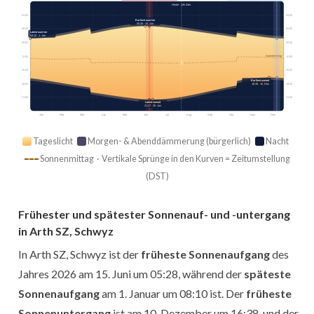
Heute · 14h 43m
03:00
03:00
Earliest sunrise
05:28 · 15. Jun
06:00
06:00
Latest sunrise
08:10 · 1. Jan
09:00
09:00
Sonnenmittag
12:00
12:00
15:00
15:00
Earliest sunset
18:00
18:00
16:38 · 10. Dez
21:00
21:00
Latest sunset
21:27 · 26. Jun
Jan
Feb
Mär
Apr
Mai
Jun
Jul
Aug
Sep
Okt
Nov
Dez
Tageslicht
Morgen- & Abenddämmerung (bürgerlich)
Nacht
Sonnenmittag · Vertikale Sprünge in den Kurven = Zeitumstellung
(DST)
Frühester und spätester Sonnenauf- und -untergang
in Arth SZ, Schwyz
In Arth SZ, Schwyz ist der
früheste Sonnenaufgang
des
Jahres 2026 am 15. Juni um 05:28, während der
späteste
Sonnenaufgang
am 1. Januar um 08:10 ist. Der
früheste
Sonnenuntergang
ist am 10. Dezember um 16:38, und der