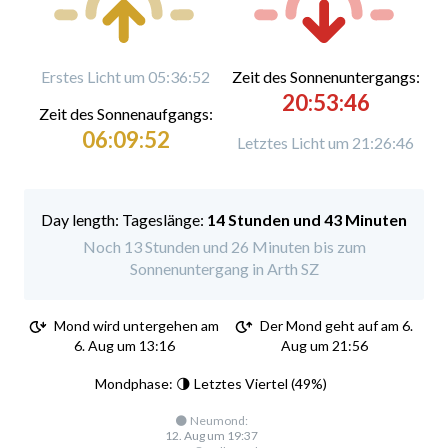
Erstes Licht um 05:36:52
Zeit des Sonnenuntergangs:
20:53:46
Zeit des Sonnenaufgangs:
06:09:52
Letztes Licht um 21:26:46
Tageslänge:
14 Stunden und 43 Minuten
Noch 13 Stunden und 26 Minuten bis zum
Sonnenuntergang in Arth SZ
Mond wird untergehen am
Der Mond geht auf am 6.
6. Aug um 13:16
Aug um 21:56
Mondphase: 🌗 Letztes Viertel (49%)
🌑 Neumond:
12. Aug um 19:37