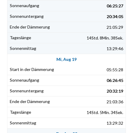
06:25:27
20:34:05
21:05:29
14Std. 8Min. 38Sek.
13:29:46
Mi, Aug 19
05:55:28
06:26:45
20:32:19
21:03:36
14Std. 5Min. 34Sek.
13:29:32