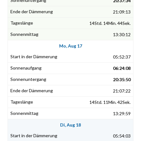
20:37:34
21:09:13
14Std. 14Min. 44Sek.
13:30:12
Mo, Aug 17
05:52:37
06:24:08
20:35:50
21:07:22
14Std. 11Min. 42Sek.
13:29:59
Di, Aug 18
05:54:03