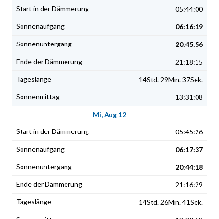
05:44:00
06:16:19
20:45:56
21:18:15
14Std. 29Min. 37Sek.
13:31:08
Mi, Aug 12
05:45:26
06:17:37
20:44:18
21:16:29
14Std. 26Min. 41Sek.