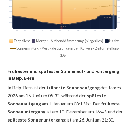
09:00
09:00
Sonnenmittag
12:00
12:00
15:00
15:00
Earliest sunset
18:00
18:00
16:43 · 10. Dez
21:00
21:00
Latest sunset
21:30 · 26. Jun
Jan
Feb
Mär
Apr
Mai
Jun
Jul
Aug
Sep
Okt
Nov
Dez
Tageslicht
Morgen- & Abenddämmerung (bürgerlich)
Nacht
Sonnenmittag · Vertikale Sprünge in den Kurven = Zeitumstellung
(DST)
Frühester und spätester Sonnenauf- und -untergang
in Belp, Bern
In Belp, Bern ist der
früheste Sonnenaufgang
des Jahres
2026 am 15. Juni um 05:32, während der
späteste
Sonnenaufgang
am 1. Januar um 08:13 ist. Der
früheste
Sonnenuntergang
ist am 10. Dezember um 16:43, und der
späteste Sonnenuntergang
ist am 26. Juni um 21:30.