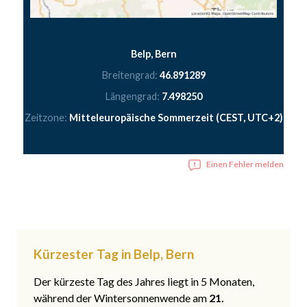
Belp, Bern
Breitengrad:
46.891289
Längengrad:
7.498250
Zeitzone:
Mitteleuropäische Sommerzeit (CEST, UTC+2)
Einen Fehler melden
Kürzester Tag in Belp, Bern
Der kürzeste Tag des Jahres liegt in 5 Monaten,
während der Wintersonnenwende am
21.