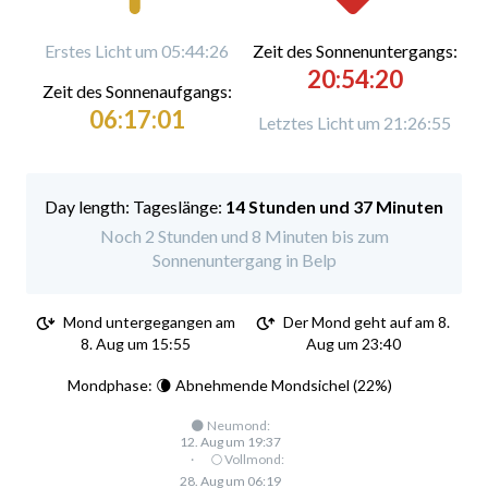
Erstes Licht um 05:44:26
Zeit des Sonnenuntergangs:
20:54:20
Zeit des Sonnenaufgangs:
06:17:01
Letztes Licht um 21:26:55
Tageslänge:
14 Stunden und 37 Minuten
Noch 2 Stunden und 8 Minuten bis zum
Sonnenuntergang in Belp
Mond untergegangen am
Der Mond geht auf am 8.
8. Aug um 15:55
Aug um 23:40
Mondphase: 🌘 Abnehmende Mondsichel (22%)
🌑 Neumond:
12. Aug um 19:37
·
🌕 Vollmond:
28. Aug um 06:19