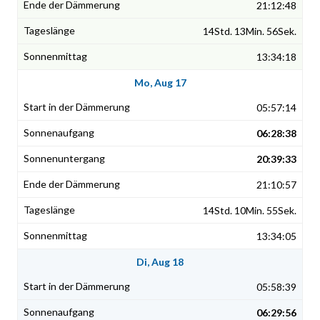
21:12:48
14Std. 13Min. 56Sek.
13:34:18
Mo, Aug 17
05:57:14
06:28:38
20:39:33
21:10:57
14Std. 10Min. 55Sek.
13:34:05
Di, Aug 18
05:58:39
06:29:56