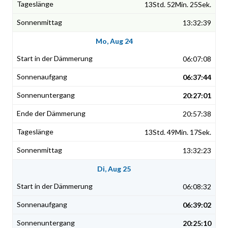
13Std. 52Min. 25Sek.
13:32:39
Mo, Aug 24
06:07:08
06:37:44
20:27:01
20:57:38
13Std. 49Min. 17Sek.
13:32:23
Di, Aug 25
06:08:32
06:39:02
20:25:10