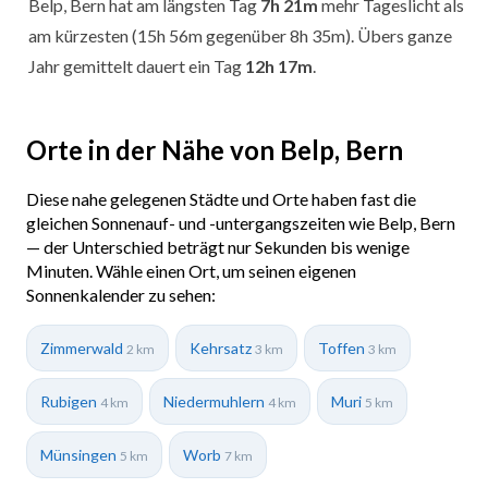
Belp, Bern hat am längsten Tag
7h 21m
mehr Tageslicht als
am kürzesten (15h 56m gegenüber 8h 35m). Übers ganze
Jahr gemittelt dauert ein Tag
12h 17m
.
Orte in der Nähe von Belp, Bern
Diese nahe gelegenen Städte und Orte haben fast die
gleichen Sonnenauf- und -untergangszeiten wie Belp, Bern
— der Unterschied beträgt nur Sekunden bis wenige
Minuten. Wähle einen Ort, um seinen eigenen
Sonnenkalender zu sehen:
Zimmerwald
Kehrsatz
Toffen
2 km
3 km
3 km
Rubigen
Niedermuhlern
Muri
4 km
4 km
5 km
Münsingen
Worb
5 km
7 km