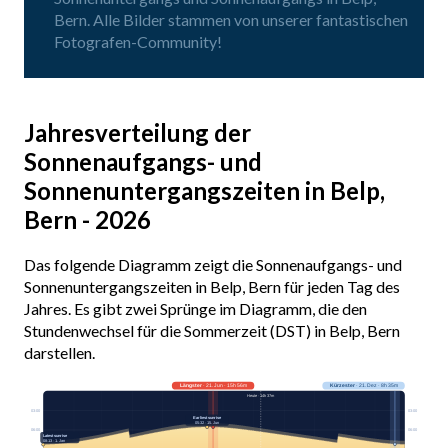
Bern. Alle Bilder stammen von unserer fantastischen
Fotografen-Community!
Jahresverteilung der
Sonnenaufgangs- und
Sonnenuntergangszeiten in Belp,
Bern - 2026
Das folgende Diagramm zeigt die Sonnenaufgangs- und
Sonnenuntergangszeiten in Belp, Bern für jeden Tag des
Jahres. Es gibt zwei Sprünge im Diagramm, die den
Stundenwechsel für die Sommerzeit (DST) in Belp, Bern
darstellen.
Längster
· 21. Jun · 15h 56m
Kürzester
· 21. Dez · 8h 35m
Heute · 14h 37m
03:00
03:00
Earliest sunrise
05:32 · 15. Jun
06:00
06:00
Latest sunrise
08:13 · 1. Jan