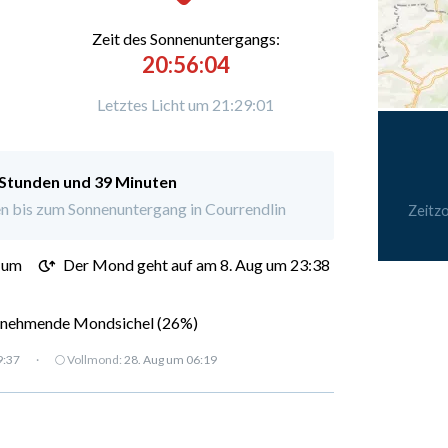
Zeit des Sonnenuntergangs:
20:56:04
Letztes Licht um 21:29:01
 Stunden und 39 Minuten
n bis zum Sonnenuntergang in Courrendlin
Zeitz
 um
Der Mond geht auf am 8. Aug um 23:38
nehmende Mondsichel (26%)
9:37
·
🌕 Vollmond:
28. Aug um 06:19