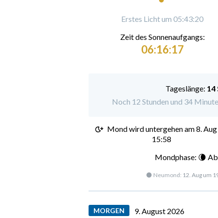
Erstes Licht um 05:43:20
Zeit des Sonnenaufgangs:
06:16:17
Tageslänge:
14
Noch 12 Stunden und 34 Minute
Mond wird untergehen am
8. Aug
15:58
Mondphase: 🌘 Ab
🌑 Neumond:
12. Aug um 1
MORGEN
9. August 2026