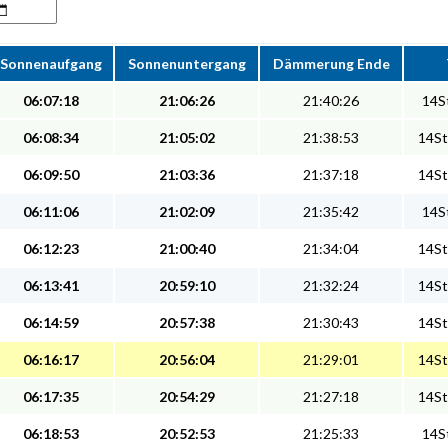
Sonnenaufgang
Sonnenuntergang
Dämmerung Ende
06:07:18
21:06:26
21:40:26
14St
06:08:34
21:05:02
21:38:53
14St
06:09:50
21:03:36
21:37:18
14St
06:11:06
21:02:09
21:35:42
14St
06:12:23
21:00:40
21:34:04
14St
06:13:41
20:59:10
21:32:24
14St
06:14:59
20:57:38
21:30:43
14St
06:16:17
20:56:04
21:29:01
14St
06:17:35
20:54:29
21:27:18
14St
06:18:53
20:52:53
21:25:33
14St