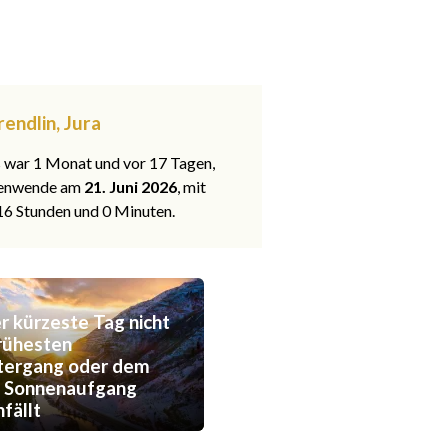
endlin, Jura
s war 1 Monat und vor 17 Tagen,
nenwende am
21. Juni 2026
, mit
 16 Stunden und 0 Minuten.
 kürzeste Tag nicht
rühesten
tergang oder dem
n Sonnenaufgang
fällt