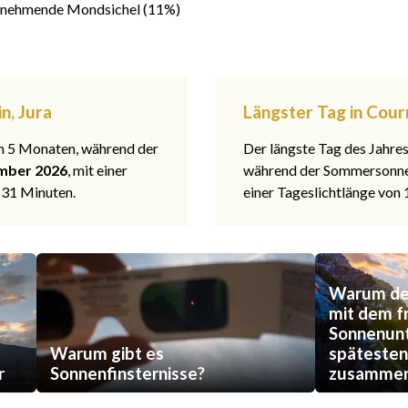
nehmende Mondsichel (11%)
n, Jura
Längster Tag in Courr
 in 5 Monaten, während der
Der längste Tag des Jahre
mber 2026
, mit einer
während der Sommerson
 31 Minuten.
einer Tageslichtlänge von
Warum der
mit dem f
Sonnenun
Warum gibt es
späteste
r
Sonnenfinsternisse?
zusammen