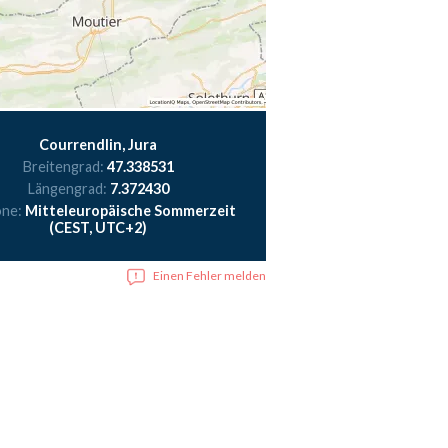
Courrendlin, Jura
Breitengrad:
47.338531
Längengrad:
7.372430
one:
Mitteleuropäische Sommerzeit
(CEST, UTC+2)
Einen Fehler melden