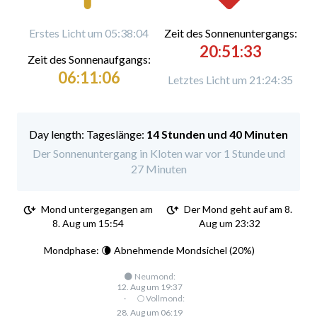
Erstes Licht um 05:38:04
Zeit des Sonnenuntergangs:
20:51:33
Zeit des Sonnenaufgangs:
06:11:06
Letztes Licht um 21:24:35
Tageslänge:
14 Stunden und 40 Minuten
Der Sonnenuntergang in Kloten war vor 1 Stunde und
27 Minuten
Mond untergegangen am
Der Mond geht auf am 8.
8. Aug um 15:54
Aug um 23:32
Mondphase: 🌘 Abnehmende Mondsichel (20%)
🌑 Neumond:
12. Aug um 19:37
·
🌕 Vollmond:
28. Aug um 06:19