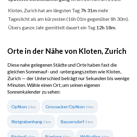
Kloten, Zurich hat am längsten Tag
7h 31m
mehr
Tageslicht als am kürzesten (16h 01m gegenüber 8h 30m).
Übers ganze Jahr gemittelt dauert ein Tag
12h 18m
.
Orte in der Nähe von Kloten, Zurich
Diese nahe gelegenen Städte und Orte haben fast die
gleichen Sonnenauf- und -untergangszeiten wie Kloten,
Zurich — der Unterschied beträgt nur Sekunden bis wenige
Minuten. Wähle einen Ort, um seinen eigenen
Sonnenkalender zu sehen:
Opfikon
Grossacker/Opfikon
2 km
3 km
Rietgrabenhang
Bassersdorf
3 km
3 km
Birchwil
Rümlang
Wallisellen
4 km
4 km
4 km