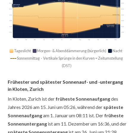
05:26 · 15. Jun
06:00
06:00
Latest sunrise
08:11 · 1. Jan
09:00
09:00
Sonnenmittag
12:00
12:00
15:00
15:00
Earliest sunset
16:36 · 11. Dez
18:00
18:00
21:00
21:00
Latest sunset
21:28 · 26. Jun
Jan
Feb
Mär
Apr
Mai
Jun
Jul
Aug
Sep
Okt
Nov
Dez
Tageslicht
Morgen- & Abenddämmerung (bürgerlich)
Nacht
Sonnenmittag · Vertikale Sprünge in den Kurven = Zeitumstellung
(DST)
Frühester und spätester Sonnenauf- und -untergang
in Kloten, Zurich
In Kloten, Zurich ist der
früheste Sonnenaufgang
des
Jahres 2026 am 15. Juni um 05:26, während der
späteste
Sonnenaufgang
am 1. Januar um 08:11 ist. Der
früheste
Sonnenuntergang
ist am 11. Dezember um 16:36, und der
späteste Sonnenuntergang
ist am 26. Juni um 21:28.