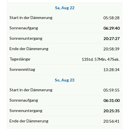
Sa, Aug 22
05:58:28
06:29:40
20:27:27
20:58:39
13Std. 57Min. 47Sek.
13:28:34
So, Aug 23
05:59:55
06:31:00
20:25:35
20:56:41