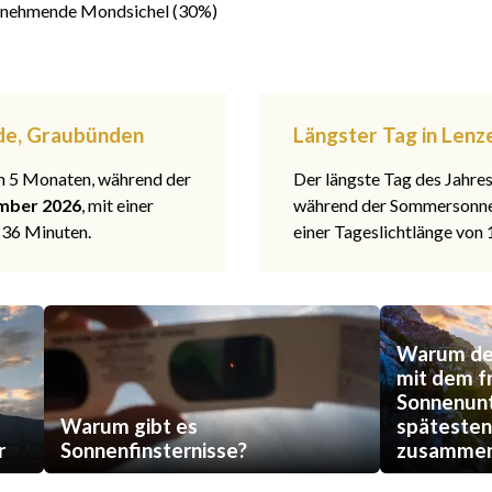
nehmende Mondsichel (30%)
ide, Graubünden
Längster Tag in Len
 in 5 Monaten, während der
Der längste Tag des Jahre
mber 2026
, mit einer
während der Sommerson
 36 Minuten.
einer Tageslichtlänge von
Warum der
mit dem f
Sonnenun
Warum gibt es
späteste
r
Sonnenfinsternisse?
zusammen