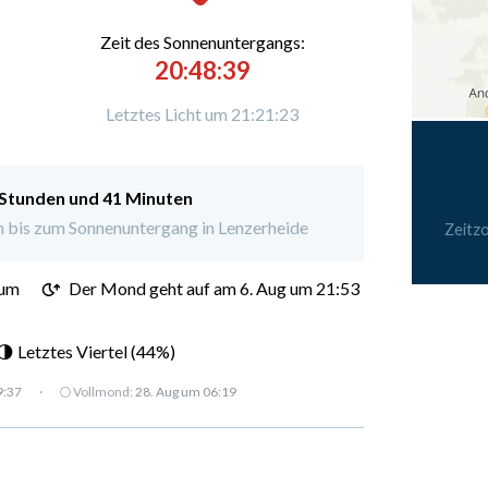
Zeit des Sonnenuntergangs:
20:48:39
Letztes Licht um 21:21:23
 Stunden und 41 Minuten
 bis zum Sonnenuntergang in Lenzerheide
Zeitz
 um
Der Mond geht auf am 6. Aug um 21:53
 Letztes Viertel (44%)
9:37
·
🌕 Vollmond:
28. Aug um 06:19