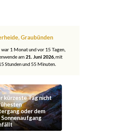
zerheide, Graubünden
s war 1 Monat und vor 15 Tagen,
nenwende am
21. Juni 2026
, mit
 15 Stunden und 55 Minuten.
 kürzeste Tag nicht
rühesten
tergang oder dem
n Sonnenaufgang
fällt