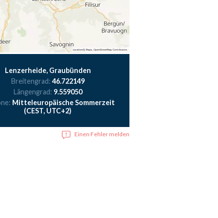
Lenzerheide, Graubünden
Breitengrad:
46.722149
Längengrad:
9.559050
one:
Mitteleuropäische Sommerzeit
(CEST, UTC+2)
Einen Fehler melden