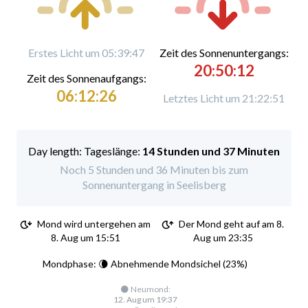
Erstes Licht um 05:39:47
Zeit des Sonnenuntergangs:
20:50:12
Zeit des Sonnenaufgangs:
06:12:26
Letztes Licht um 21:22:51
Tageslänge:
14 Stunden und 37 Minuten
Noch 5 Stunden und 36 Minuten bis zum
Sonnenuntergang in Seelisberg
Mond wird untergehen am
Der Mond geht auf am 8.
8. Aug um 15:51
Aug um 23:35
Mondphase: 🌘 Abnehmende Mondsichel (23%)
🌑 Neumond:
12. Aug um 19:37