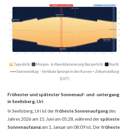
Längster
· 21. Jun · 15h 57m
Kürzester
· 21. Dez · 8h 34m
Heute · 14h 37m
03:00
03:00
Earliest sunrise
05:28 · 15. Jun
06:00
06:00
Latest sunrise
08:09 · 1. Jan
09:00
09:00
Sonnenmittag
12:00
12:00
15:00
15:00
Earliest sunset
18:00
18:00
16:38 · 10. Dez
21:00
21:00
Latest sunset
21:26 · 26. Jun
Jan
Feb
Mär
Apr
Mai
Jun
Jul
Aug
Sep
Okt
Nov
Dez
Tageslicht
Morgen- & Abenddämmerung (bürgerlich)
Nacht
Sonnenmittag · Vertikale Sprünge in den Kurven = Zeitumstellung
(DST)
Frühester und spätester Sonnenauf- und -untergang
in Seelisberg, Uri
In Seelisberg, Uri ist der
früheste Sonnenaufgang
des
Jahres 2026 am 15. Juni um 05:28, während der
späteste
Sonnenaufgang
am 1. Januar um 08:09 ist. Der
früheste