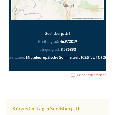
Seelisberg, Uri
Breitengrad:
46.973019
Längengrad:
8.586890
Zeitzone:
Mitteleuropäische Sommerzeit (CEST, UTC+2)
Einen Fehler melden
Kürzester Tag in Seelisberg, Uri