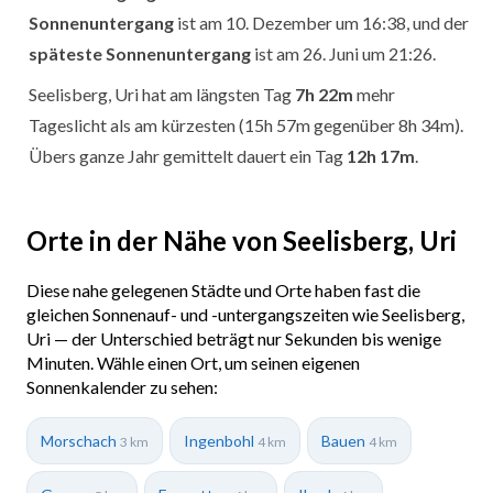
Sonnenuntergang
ist am 10. Dezember um 16:38, und der
späteste Sonnenuntergang
ist am 26. Juni um 21:26.
Seelisberg, Uri hat am längsten Tag
7h 22m
mehr
Tageslicht als am kürzesten (15h 57m gegenüber 8h 34m).
Übers ganze Jahr gemittelt dauert ein Tag
12h 17m
.
Orte in der Nähe von Seelisberg, Uri
Diese nahe gelegenen Städte und Orte haben fast die
gleichen Sonnenauf- und -untergangszeiten wie Seelisberg,
Uri — der Unterschied beträgt nur Sekunden bis wenige
Minuten. Wähle einen Ort, um seinen eigenen
Sonnenkalender zu sehen:
Morschach
Ingenbohl
Bauen
3 km
4 km
4 km