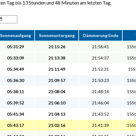
en Tag bis 13 Stunden und 48 Minuten am letzten Tag.
Sonnenaufgang
Sonnenuntergang
Dämmerung Ende
05:31:29
21:15:26
21:56:41
15St
05:33:09
21:13:38
21:54:37
15St
05:34:49
21:11:49
21:52:31
15St
05:36:30
21:09:57
21:50:23
15St
05:38:11
21:08:04
21:48:14
15St
05:39:52
21:06:10
21:46:04
15St
05:41:34
21:04:13
21:43:52
15St
05:43:17
21:02:16
21:41:39
15St