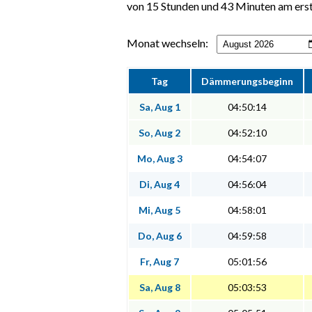
von 15 Stunden und 43 Minuten am erst
Monat wechseln:
Tag
Dämmerungsbeginn
Sa, Aug 1
04:50:14
So, Aug 2
04:52:10
Mo, Aug 3
04:54:07
Di, Aug 4
04:56:04
Mi, Aug 5
04:58:01
Do, Aug 6
04:59:58
Fr, Aug 7
05:01:56
Sa, Aug 8
05:03:53