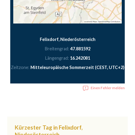
Felixdorf, Niederösterreich
Breitengrad:
47.881592
Längengrad:
16.242081
Zeitzone:
Mitteleuropäische Sommerzeit (CEST, UTC+2)
Einen Fehler melden
Kürzester Tag in Felixdorf,
Niederösterreich