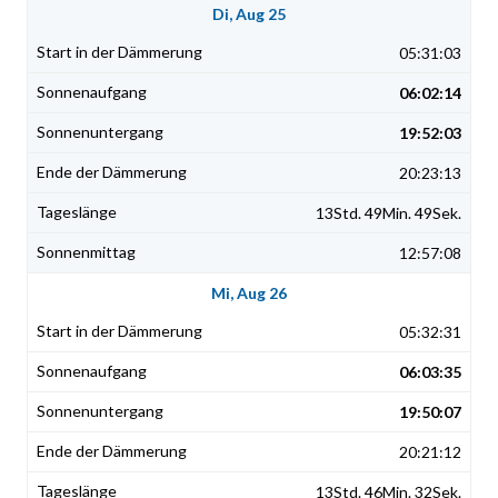
Di, Aug 25
05:31:03
06:02:14
19:52:03
20:23:13
13Std. 49Min. 49Sek.
12:57:08
Mi, Aug 26
05:32:31
06:03:35
19:50:07
20:21:12
13Std. 46Min. 32Sek.