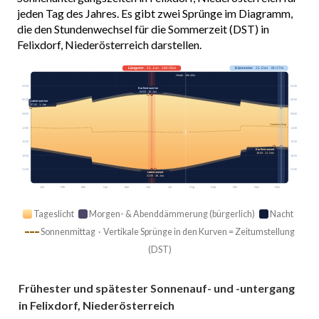
jeden Tag des Jahres. Es gibt zwei Sprünge im Diagramm,
die den Stundenwechsel für die Sommerzeit (DST) in
Felixdorf, Niederösterreich darstellen.
Längster
· 21. Jun · 16h 05m
Kürzester
· 21. Dez · 8h 27m
Heute · 14h 42m
03:00
03:00
Earliest sunrise
04:53 · 16. Jun
06:00
06:00
Latest sunrise
07:42 · 1. Jan
09:00
09:00
Sonnenmittag
12:00
12:00
15:00
15:00
Earliest sunset
16:04 · 11. Dez
18:00
18:00
21:00
21:00
Latest sunset
21:00 · 26. Jun
Jan
Feb
Mär
Apr
Mai
Jun
Jul
Aug
Sep
Okt
Nov
Dez
Tageslicht
Morgen- & Abenddämmerung (bürgerlich)
Nacht
Sonnenmittag · Vertikale Sprünge in den Kurven = Zeitumstellung
(DST)
Frühester und spätester Sonnenauf- und -untergang
in Felixdorf, Niederösterreich