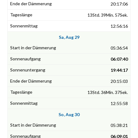
20:17:06
13Std. 39Min. 57Sek.
12:56:16
Sa, Aug 29
05:36:54
06:07:40
19:44:17
20:15:03
13Std. 36Min. 37Sek.
12:55:58
So, Aug 30
05:38:21
06:09:01