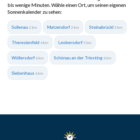
bis wenige Minuten. Wähle einen Ort, um seinen eigenen
Sonnenkalender zu sehen:
Sollenau
Matzendorf
Steinabrückl
2 km
2 km
3 km
Theresienfeld
Leobersdorf
4 km
5 km
Wöllersdorf
Schönau an der Triesting
6 km
6 km
Siebenhaus
6 km