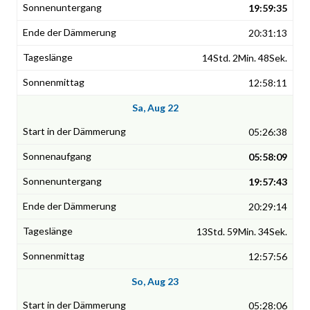
19:59:35
20:31:13
14Std. 2Min. 48Sek.
12:58:11
Sa, Aug 22
05:26:38
05:58:09
19:57:43
20:29:14
13Std. 59Min. 34Sek.
12:57:56
So, Aug 23
05:28:06