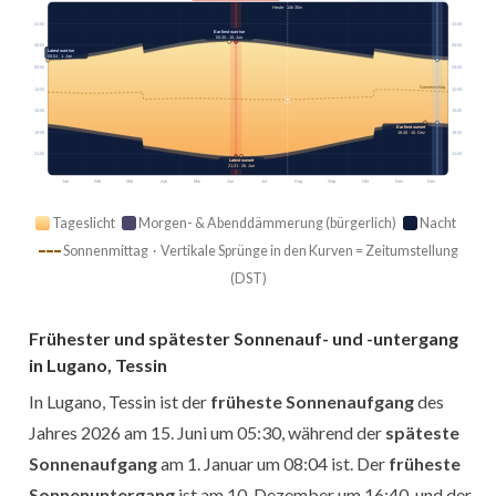
Heute · 14h 35m
03:00
03:00
Earliest sunrise
05:30 · 15. Jun
06:00
06:00
Latest sunrise
08:04 · 1. Jan
09:00
09:00
Sonnenmittag
12:00
12:00
15:00
15:00
Earliest sunset
18:00
18:00
16:40 · 10. Dez
21:00
21:00
Latest sunset
21:21 · 26. Jun
Jan
Feb
Mär
Apr
Mai
Jun
Jul
Aug
Sep
Okt
Nov
Dez
Tageslicht
Morgen- & Abenddämmerung (bürgerlich)
Nacht
Sonnenmittag · Vertikale Sprünge in den Kurven = Zeitumstellung
(DST)
Frühester und spätester Sonnenauf- und -untergang
in Lugano, Tessin
In Lugano, Tessin ist der
früheste Sonnenaufgang
des
Jahres 2026 am 15. Juni um 05:30, während der
späteste
Sonnenaufgang
am 1. Januar um 08:04 ist. Der
früheste
Sonnenuntergang
ist am 10. Dezember um 16:40, und der