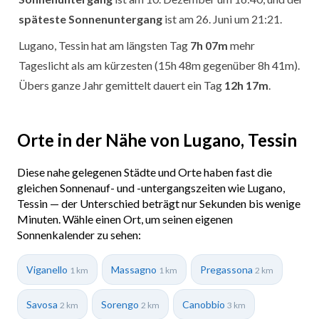
späteste Sonnenuntergang
ist am 26. Juni um 21:21.
Lugano, Tessin hat am längsten Tag
7h 07m
mehr
Tageslicht als am kürzesten (15h 48m gegenüber 8h 41m).
Übers ganze Jahr gemittelt dauert ein Tag
12h 17m
.
Orte in der Nähe von Lugano, Tessin
Diese nahe gelegenen Städte und Orte haben fast die
gleichen Sonnenauf- und -untergangszeiten wie Lugano,
Tessin — der Unterschied beträgt nur Sekunden bis wenige
Minuten. Wähle einen Ort, um seinen eigenen
Sonnenkalender zu sehen:
Viganello
Massagno
Pregassona
1 km
1 km
2 km
Savosa
Sorengo
Canobbio
2 km
2 km
3 km