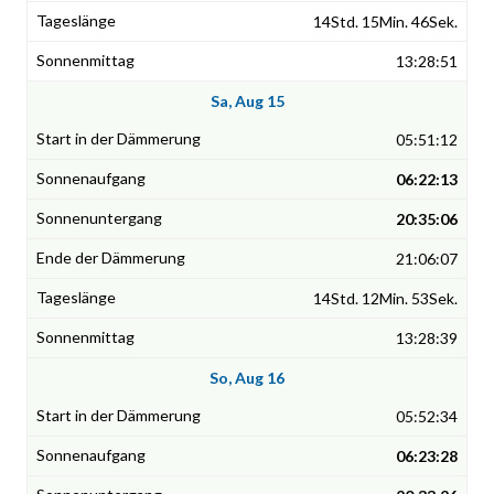
14Std. 15Min. 46Sek.
13:28:51
Sa, Aug 15
05:51:12
06:22:13
20:35:06
21:06:07
14Std. 12Min. 53Sek.
13:28:39
So, Aug 16
05:52:34
06:23:28