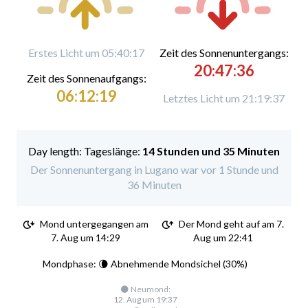
Erstes Licht um 05:40:17
Zeit des Sonnenuntergangs:
20:47:36
Zeit des Sonnenaufgangs:
06:12:19
Letztes Licht um 21:19:37
Tageslänge:
14 Stunden und 35 Minuten
Der Sonnenuntergang in Lugano war vor 1 Stunde und
36 Minuten
Mond untergegangen am
Der Mond geht auf am 7.
7. Aug um 14:29
Aug um 22:41
Mondphase: 🌘 Abnehmende Mondsichel (30%)
🌑 Neumond:
12. Aug um 19:37