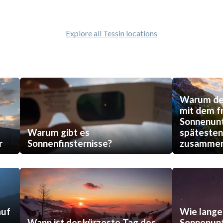
Explore all Tessin locations
Warum der
mit dem f
Sonnenun
Warum gibt es
späteste
r
Sonnenfinsternisse?
zusammen
auf
Wie lange
Wann ist der kürzeste Tag des
Sonnenunt