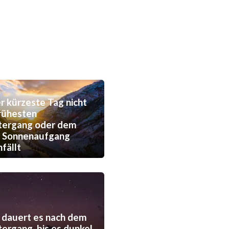
 kürzeste Tag nicht
rühesten
tergang oder dem
n Sonnenaufgang
fällt
 dauert es nach dem
ergang, bis es dunkel