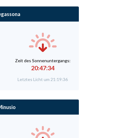
egassona
Zeit des Sonnenuntergangs:
20:47:34
Letztes Licht um 21:19:36
inusio