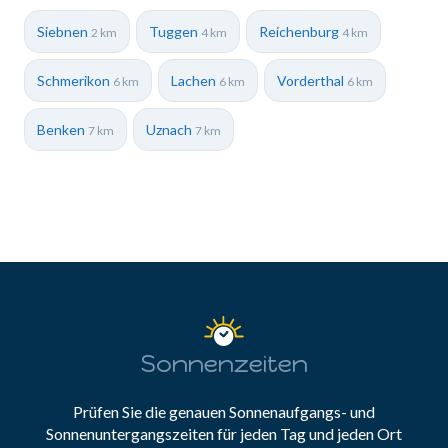
Siebnen
Tuggen
Reichenburg
2 km
4 km
4 km
Schmerikon
Lachen
Vorderthal
6 km
6 km
6 km
Benken
Uznach
7 km
7 km
Sonnenzeiten
Prüfen Sie die genauen Sonnenaufgangs- und
Sonnenuntergangszeiten für jeden Tag und jeden Ort