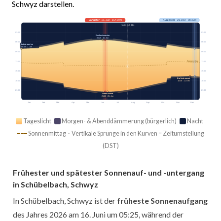
Schwyz darstellen.
Längster
· 21. Jun · 15h 59m
Kürzester
· 21. Dez · 8h 32m
Heute · 14h 44m
03:00
03:00
Earliest sunrise
05:25 · 16. Jun
06:00
06:00
Latest sunrise
08:08 · 1. Jan
09:00
09:00
Sonnenmittag
12:00
12:00
15:00
15:00
Earliest sunset
16:36 · 11. Dez
18:00
18:00
21:00
21:00
Latest sunset
21:26 · 26. Jun
Jan
Feb
Mär
Apr
Mai
Jun
Jul
Aug
Sep
Okt
Nov
Dez
Tageslicht
Morgen- & Abenddämmerung (bürgerlich)
Nacht
Sonnenmittag · Vertikale Sprünge in den Kurven = Zeitumstellung
(DST)
Frühester und spätester Sonnenauf- und -untergang
in Schübelbach, Schwyz
In Schübelbach, Schwyz ist der
früheste Sonnenaufgang
des Jahres 2026 am 16. Juni um 05:25, während der