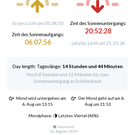
Erstes Licht um 05:34:50
Zeit des Sonnenuntergangs:
20:52:28
Zeit des Sonnenaufgangs:
06:07:56
Letztes Licht um 21:25:34
Tageslänge:
14 Stunden und 44 Minuten
Noch 8 Stunden und 12 Minuten bis zum
Sonnenuntergang in Schübelbach
Mond wird untergehen am
Der Mond geht auf am 6.
6. Aug um 13:15
Aug um 21:53
Mondphase: 🌗 Letztes Viertel (46%)
🌑 Neumond:
12. Aug um 19:37