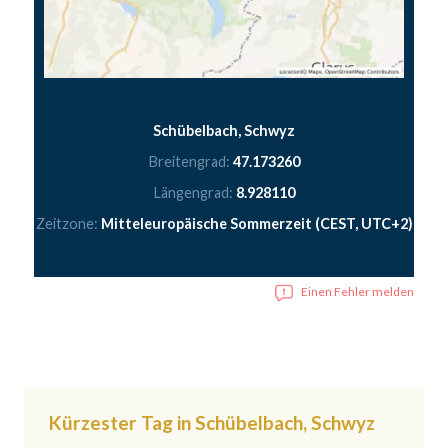
Schübelbach, Schwyz
Breitengrad:
47.173260
Längengrad:
8.928110
Zeitzone:
Mitteleuropäische Sommerzeit (CEST, UTC+2)
Einen Fehler melden
Kürzester Tag in Schübelbach, Schwyz