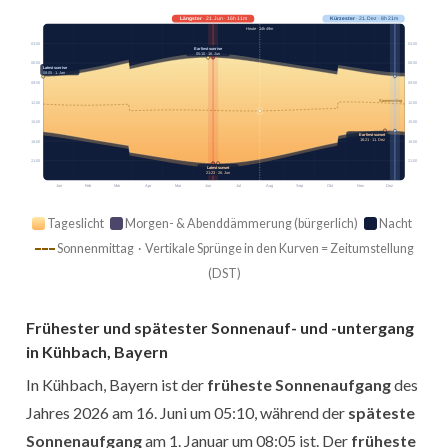
Längster
· 21. Jun · 16h 11m
Kürzester
· 21. Dez · 8h 21m
Heute · 14h 49m
03:00
03:00
Earliest sunrise
05:10 · 16. Jun
06:00
06:00
Latest sunrise
08:05 · 1. Jan
09:00
09:00
Sonnenmittag
12:00
12:00
15:00
15:00
Earliest sunset
16:21 · 11. Dez
18:00
18:00
21:00
21:00
Latest sunset
21:23 · 26. Jun
Jan
Feb
Mär
Apr
Mai
Jun
Jul
Aug
Sep
Okt
Nov
Dez
Tageslicht
Morgen- & Abenddämmerung (bürgerlich)
Nacht
Sonnenmittag · Vertikale Sprünge in den Kurven = Zeitumstellung
(DST)
Frühester und spätester Sonnenauf- und -untergang
in Kühbach, Bayern
In Kühbach, Bayern ist der
früheste Sonnenaufgang
des
Jahres 2026 am 16. Juni um 05:10, während der
späteste
Sonnenaufgang
am 1. Januar um 08:05 ist. Der
früheste