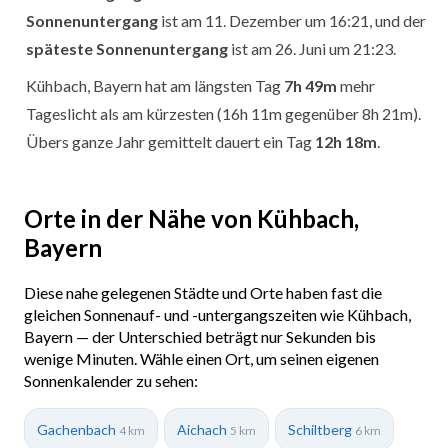
Sonnenuntergang
ist am 11. Dezember um 16:21, und der
späteste Sonnenuntergang
ist am 26. Juni um 21:23.
Kühbach, Bayern hat am längsten Tag
7h 49m
mehr
Tageslicht als am kürzesten (16h 11m gegenüber 8h 21m).
Übers ganze Jahr gemittelt dauert ein Tag
12h 18m
.
Orte in der Nähe von Kühbach,
Bayern
Diese nahe gelegenen Städte und Orte haben fast die
gleichen Sonnenauf- und -untergangszeiten wie Kühbach,
Bayern — der Unterschied beträgt nur Sekunden bis
wenige Minuten. Wähle einen Ort, um seinen eigenen
Sonnenkalender zu sehen:
Gachenbach
Aichach
Schiltberg
4 km
5 km
6 km