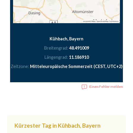
Kühbach, Bayern
Breitengrad:
48.491009
Längengrad:
11.186910
Zeitzone:
Mitteleuropäische Sommerzeit (CEST, UTC+2)
Einen Fehler melden
Kürzester Tag in Kühbach, Bayern