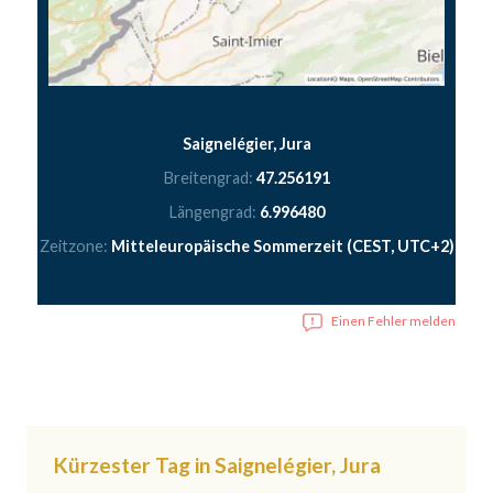
Saignelégier, Jura
Breitengrad:
47.256191
Längengrad:
6.996480
Zeitzone:
Mitteleuropäische Sommerzeit (CEST, UTC+2)
Einen Fehler melden
Kürzester Tag in Saignelégier, Jura