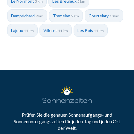
Le Noirmont
Les Breuleux
5 km
5 km
Damprichard
Tramelan
Courtelary
9 km
9 km
10 km
Lajoux
Villeret
Les Bois
11 km
11 km
11 km
Sonnenzeiten
Prüfen Sie die genauen Sonnenaufgangs- und
Sonnenuntergangszeiten für jeden Tag und jeden Ort
der Welt.