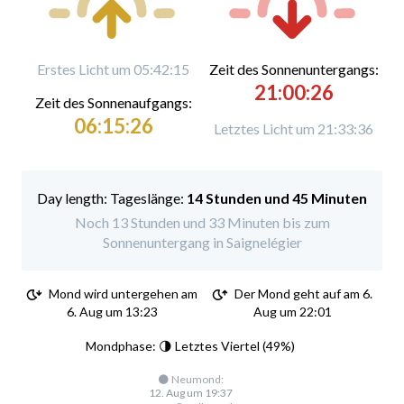
Erstes Licht um 05:42:15
Zeit des Sonnenuntergangs:
21:00:26
Zeit des Sonnenaufgangs:
06:15:26
Letztes Licht um 21:33:36
Tageslänge:
14 Stunden und 45 Minuten
Noch 13 Stunden und 33 Minuten bis zum
Sonnenuntergang in Saignelégier
Mond wird untergehen am
Der Mond geht auf am 6.
6. Aug um 13:23
Aug um 22:01
Mondphase: 🌗 Letztes Viertel (49%)
🌑 Neumond:
12. Aug um 19:37