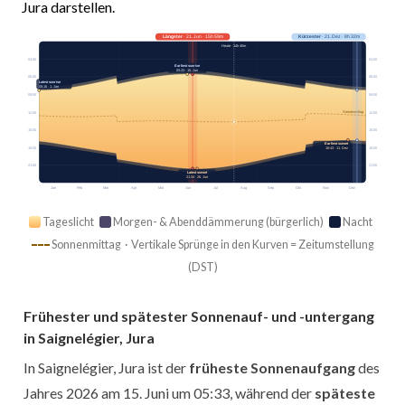
Jura darstellen.
Längster
· 21. Jun · 15h 59m
Kürzester
· 21. Dez · 8h 32m
Heute · 14h 45m
03:00
03:00
Earliest sunrise
05:33 · 15. Jun
06:00
06:00
Latest sunrise
08:16 · 1. Jan
09:00
09:00
Sonnenmittag
12:00
12:00
15:00
15:00
Earliest sunset
18:00
18:00
16:43 · 11. Dez
21:00
21:00
Latest sunset
21:34 · 26. Jun
Jan
Feb
Mär
Apr
Mai
Jun
Jul
Aug
Sep
Okt
Nov
Dez
Tageslicht
Morgen- & Abenddämmerung (bürgerlich)
Nacht
Sonnenmittag · Vertikale Sprünge in den Kurven = Zeitumstellung
(DST)
Frühester und spätester Sonnenauf- und -untergang
in Saignelégier, Jura
In Saignelégier, Jura ist der
früheste Sonnenaufgang
des
Jahres 2026 am 15. Juni um 05:33, während der
späteste