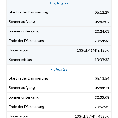
Do, Aug 27
06:12:29
06:43:02
20:24:03
20:54:36
13Std. 41Min. 1Sek.
13:33:33
Fr, Aug 28
06:13:54
06:44:21
20:22:09
20:52:35
13Std. 37Min. 48Sek.