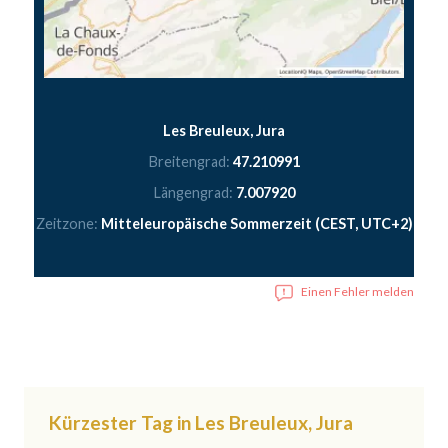
Les Breuleux, Jura
Breitengrad:
47.210991
Längengrad:
7.007920
Zeitzone:
Mitteleuropäische Sommerzeit (CEST, UTC+2)
Einen Fehler melden
Kürzester Tag in Les Breuleux, Jura