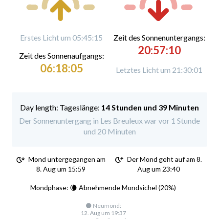
Erstes Licht um 05:45:15
Zeit des Sonnenuntergangs:
20:57:10
Zeit des Sonnenaufgangs:
06:18:05
Letztes Licht um 21:30:01
Tageslänge:
14 Stunden und 39 Minuten
Der Sonnenuntergang in Les Breuleux war vor 1 Stunde
und 20 Minuten
Mond untergegangen am
Der Mond geht auf am 8.
8. Aug um 15:59
Aug um 23:40
Mondphase: 🌘 Abnehmende Mondsichel (20%)
🌑 Neumond:
12. Aug um 19:37