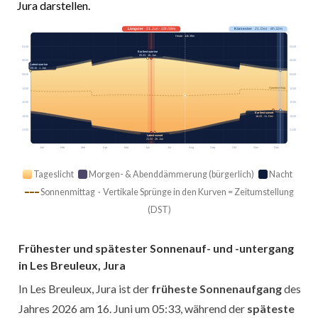
Jura darstellen.
Längster
· 21. Jun · 15h 59m
Kürzester
· 21. Dez · 8h 32m
Heute · 14h 39m
03:00
03:00
Earliest sunrise
05:33 · 16. Jun
06:00
06:00
Latest sunrise
08:16 · 1. Jan
09:00
09:00
Sonnenmittag
12:00
12:00
15:00
15:00
Earliest sunset
18:00
18:00
16:43 · 11. Dez
21:00
21:00
Latest sunset
21:34 · 26. Jun
Jan
Feb
Mär
Apr
Mai
Jun
Jul
Aug
Sep
Okt
Nov
Dez
Tageslicht
Morgen- & Abenddämmerung (bürgerlich)
Nacht
Sonnenmittag · Vertikale Sprünge in den Kurven = Zeitumstellung
(DST)
Frühester und spätester Sonnenauf- und -untergang
in Les Breuleux, Jura
In Les Breuleux, Jura ist der
früheste Sonnenaufgang
des
Jahres 2026 am 16. Juni um 05:33, während der
späteste